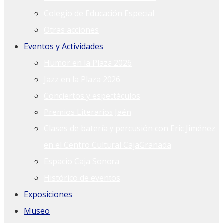
Colegio de Educación Especial
Otras acciones
Eventos y Actividades
Humor en la Plaza 2026
Jazz en la Plaza 2026
Conciertos y espectáculos
Premios Literarios Jaén
Clases de batería y percusión con Eric Jiménez
en el Centro Cultural CajaGranada
Espacio Caja Sonora
Histórico de eventos
Exposiciones
Museo