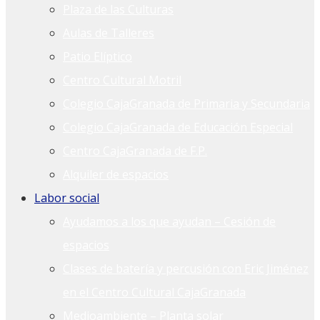
Plaza de las Culturas
Aulas de Talleres
Patio Elíptico
Centro Cultural Motril
Colegio CajaGranada de Primaria y Secundaria
Colegio CajaGranada de Educación Especial
Centro CajaGranada de F.P.
Alquiler de espacios
Labor social
Ayudamos a los que ayudan – Cesión de
espacios
Clases de batería y percusión con Eric Jiménez
en el Centro Cultural CajaGranada
Medioambiente – Planta solar