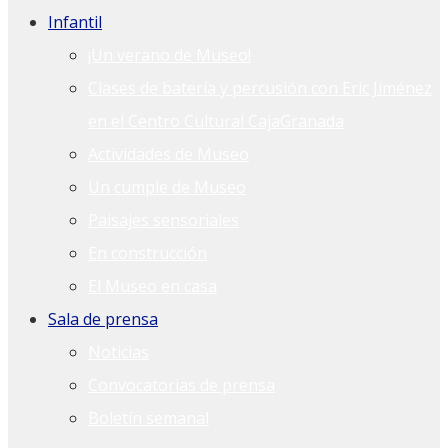
Infantil
¡Un verano de Museo!
Clases de batería y percusión con Eric Jiménez
en el Centro Cultural CajaGranada
Actividades de Museo
Un cumple de Museo
Paisajes sensoriales
En construcción
El Museo en casa
Sala de prensa
Noticias
Convocatorias de prensa
Boletín semanal