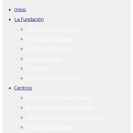
Inicio
La Fundación
Saludo de la presidenta
Historia de la entidad
Espíritu fundacional
Visión y valores
Estructura
Información corporativa
Centros
Centro Cultural CajaGranada
Museo Memoria de Andalucía
Salas de Exposiciones Temporales
Teatro CajaGranada