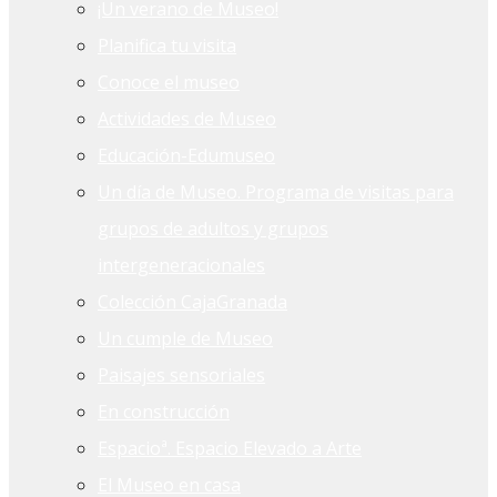
¡Un verano de Museo!
Planifica tu visita
Conoce el museo
Actividades de Museo
Educación-Edumuseo
Un día de Museo. Programa de visitas para
grupos de adultos y grupos
intergeneracionales
Colección CajaGranada
Un cumple de Museo
Paisajes sensoriales
En construcción
Espacioª. Espacio Elevado a Arte
El Museo en casa