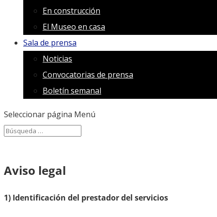
En construcción
El Museo en casa
Sala de prensa
Noticias
Convocatorias de prensa
Boletín semanal
Seleccionar página
Menú
Search
Search
for...
Aviso legal
1) Identificación del prestador del servicios