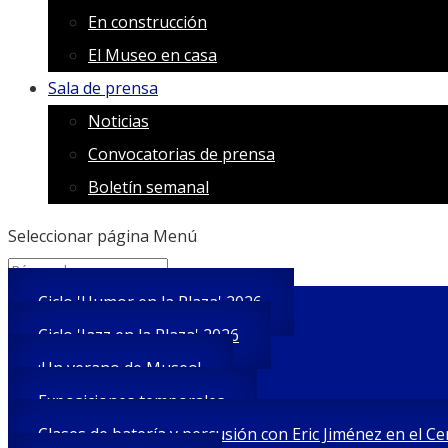
En construcción
El Museo en casa
Sala de prensa
Noticias
Convocatorias de prensa
Boletín semanal
Seleccionar página
Menú
Search
Search
for...
Ciclo 'Humor en la Plaza' 2026
Ciclo 'Jazz en la Plaza' 2026
¡Un verano de Museo!
Exposiciones temporales
Clases de batería y percusión con Eric Jiménez en el C