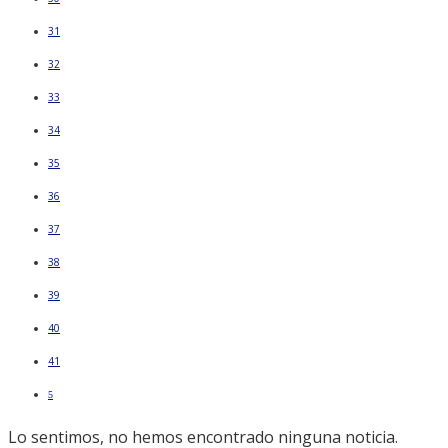
31
32
33
34
35
36
37
38
39
40
41
5
Lo sentimos, no hemos encontrado ninguna noticia.