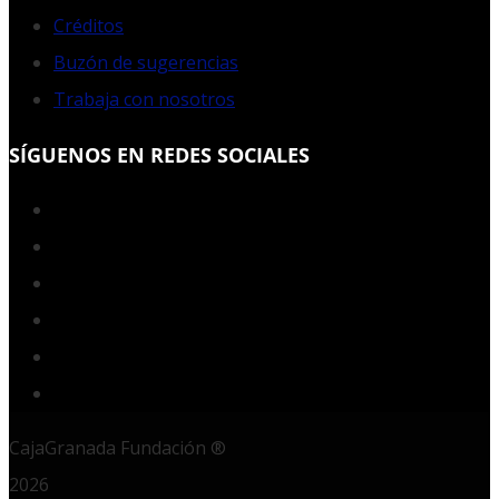
Créditos
Buzón de sugerencias
Trabaja con nosotros
SÍGUENOS EN REDES SOCIALES
Facebook
Twitter
YouTube
Instagram
LinkedIn
RSS
CajaGranada Fundación ®
2026