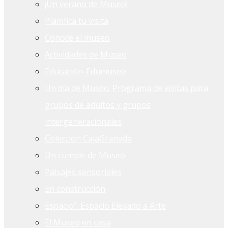
¡Un verano de Museo!
Planifica tu visita
Conoce el museo
Actividades de Museo
Educación-Edumuseo
Un día de Museo. Programa de visitas para
grupos de adultos y grupos
intergeneracionales
Colección CajaGranada
Un cumple de Museo
Paisajes sensoriales
En construcción
Espacioª. Espacio Elevado a Arte
El Museo en casa