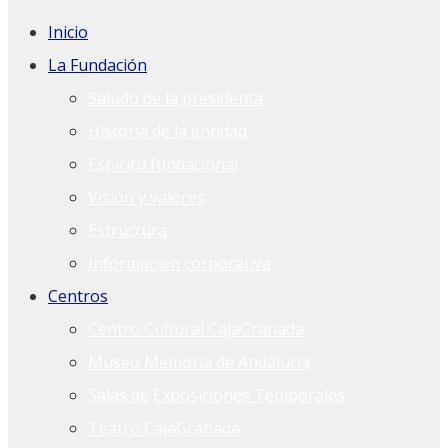
Inicio
La Fundación
Saludo de la presidenta
Historia de la entidad
Espíritu fundacional
Visión y valores
Estructura
Información corporativa
Centros
Centro Cultural CajaGranada
Museo Memoria de Andalucía
Salas de Exposiciones Temporales
Teatro CajaGranada