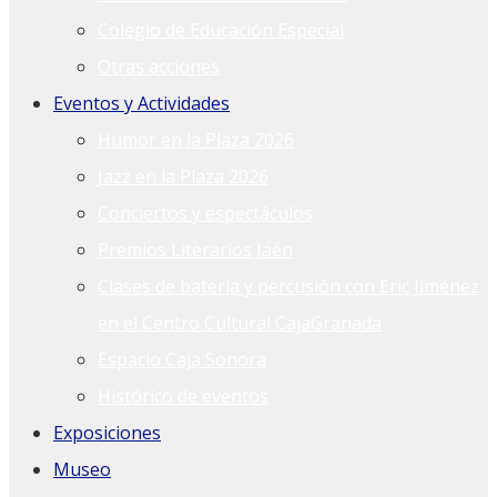
Colegio de Educación Especial
Otras acciones
Eventos y Actividades
Humor en la Plaza 2026
Jazz en la Plaza 2026
Conciertos y espectáculos
Premios Literarios Jaén
Clases de batería y percusión con Eric Jiménez
en el Centro Cultural CajaGranada
Espacio Caja Sonora
Histórico de eventos
Exposiciones
Museo