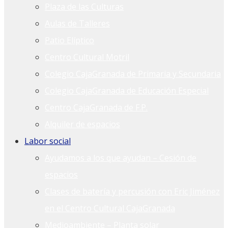
Plaza de las Culturas
Aulas de Talleres
Patio Elíptico
Centro Cultural Motril
Colegio CajaGranada de Primaria y Secundaria
Colegio CajaGranada de Educación Especial
Centro CajaGranada de F.P.
Alquiler de espacios
Labor social
Ayudamos a los que ayudan – Cesión de
espacios
Clases de batería y percusión con Eric Jiménez
en el Centro Cultural CajaGranada
Medioambiente – Planta solar