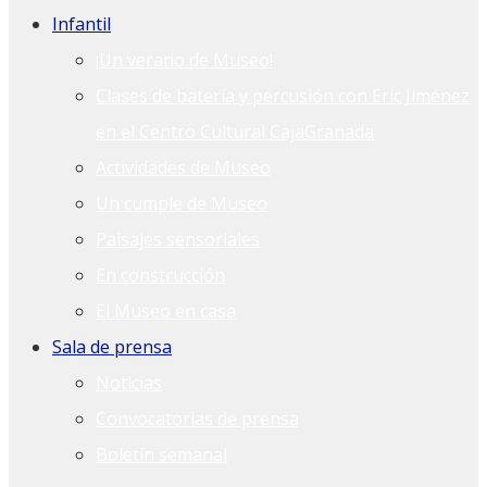
Infantil
¡Un verano de Museo!
Clases de batería y percusión con Eric Jiménez
en el Centro Cultural CajaGranada
Actividades de Museo
Un cumple de Museo
Paisajes sensoriales
En construcción
El Museo en casa
Sala de prensa
Noticias
Convocatorias de prensa
Boletín semanal