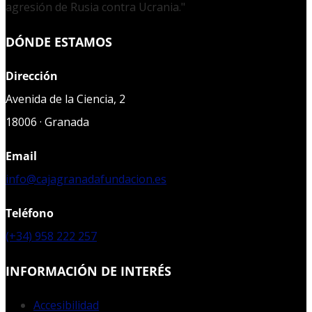
agresión de Rusia contra Ucrania."
DÓNDE ESTAMOS
Dirección
Avenida de la Ciencia, 2
18006 · Granada
Email
info@cajagranadafundacion.es
Teléfono
(+34) 958 222 257
INFORMACIÓN DE INTERÉS
Accesibilidad