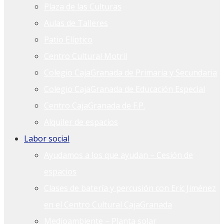
Plaza de las Culturas
Aulas de Talleres
Patio Elíptico
Centro Cultural Motril
Colegio CajaGranada de Primaria y Secundaria
Colegio CajaGranada de Educación Especial
Centro CajaGranada de F.P.
Alquiler de espacios
Labor social
Ayudamos a los que ayudan – Cesión de
espacios
Clases de batería y percusión con Eric Jiménez
en el Centro Cultural CajaGranada
Medioambiente – Planta solar