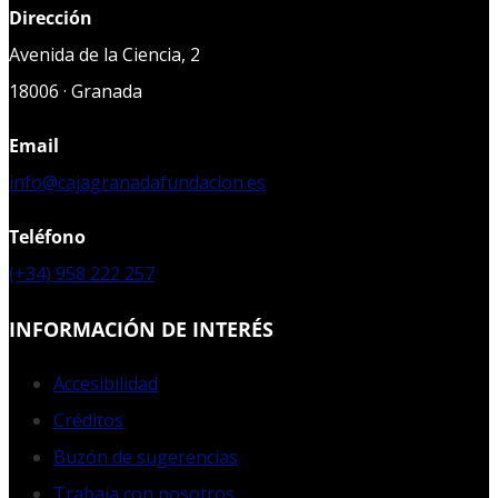
Dirección
Avenida de la Ciencia, 2
18006 · Granada
Email
info@cajagranadafundacion.es
Teléfono
(+34) 958 222 257
INFORMACIÓN DE INTERÉS
Accesibilidad
Créditos
Buzón de sugerencias
Trabaja con nosotros