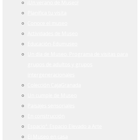
¡Un verano de Museo!
Planifica tu visita
Conoce el museo
Actividades de Museo
Educación-Edumuseo
Un día de Museo. Programa de visitas para
grupos de adultos y grupos
intergeneracionales
Colección CajaGranada
Un cumple de Museo
Paisajes sensoriales
En construcción
Espacioª. Espacio Elevado a Arte
El Museo en casa