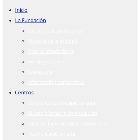
Inicio
La Fundación
Saludo de la presidenta
Historia de la entidad
Espíritu fundacional
Visión y valores
Estructura
Información corporativa
Centros
Centro Cultural CajaGranada
Museo Memoria de Andalucía
Salas de Exposiciones Temporales
Teatro CajaGranada