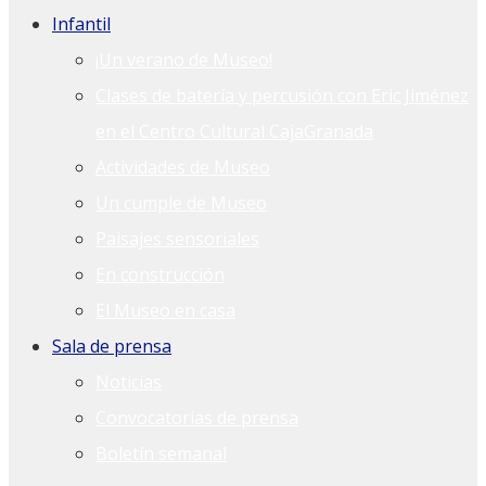
Infantil
¡Un verano de Museo!
Clases de batería y percusión con Eric Jiménez
en el Centro Cultural CajaGranada
Actividades de Museo
Un cumple de Museo
Paisajes sensoriales
En construcción
El Museo en casa
Sala de prensa
Noticias
Convocatorias de prensa
Boletín semanal