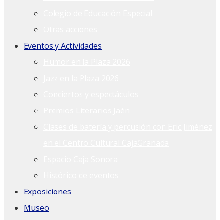
Colegio de Educación Especial
Otras acciones
Eventos y Actividades
Humor en la Plaza 2026
Jazz en la Plaza 2026
Conciertos y espectáculos
Premios Literarios Jaén
Clases de batería y percusión con Eric Jiménez
en el Centro Cultural CajaGranada
Espacio Caja Sonora
Histórico de eventos
Exposiciones
Museo