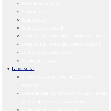
Plaza de las Culturas
Aulas de Talleres
Patio Elíptico
Centro Cultural Motril
Colegio CajaGranada de Primaria y Secundaria
Colegio CajaGranada de Educación Especial
Centro CajaGranada de F.P.
Alquiler de espacios
Labor social
Ayudamos a los que ayudan – Cesión de
espacios
Clases de batería y percusión con Eric Jiménez
en el Centro Cultural CajaGranada
Medioambiente – Planta solar