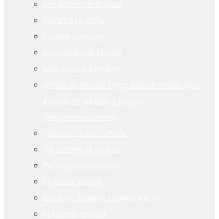
¡Un verano de Museo!
Planifica tu visita
Conoce el museo
Actividades de Museo
Educación-Edumuseo
Un día de Museo. Programa de visitas para
grupos de adultos y grupos
intergeneracionales
Colección CajaGranada
Un cumple de Museo
Paisajes sensoriales
En construcción
Espacioª. Espacio Elevado a Arte
El Museo en casa