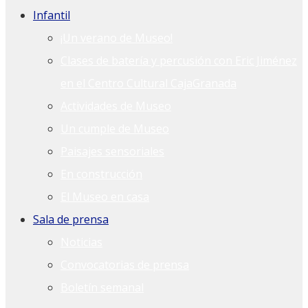
Infantil
¡Un verano de Museo!
Clases de batería y percusión con Eric Jiménez
en el Centro Cultural CajaGranada
Actividades de Museo
Un cumple de Museo
Paisajes sensoriales
En construcción
El Museo en casa
Sala de prensa
Noticias
Convocatorias de prensa
Boletín semanal