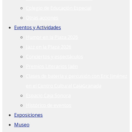
Colegio de Educación Especial
Otras acciones
Eventos y Actividades
Humor en la Plaza 2026
Jazz en la Plaza 2026
Conciertos y espectáculos
Premios Literarios Jaén
Clases de batería y percusión con Eric Jiménez
en el Centro Cultural CajaGranada
Espacio Caja Sonora
Histórico de eventos
Exposiciones
Museo