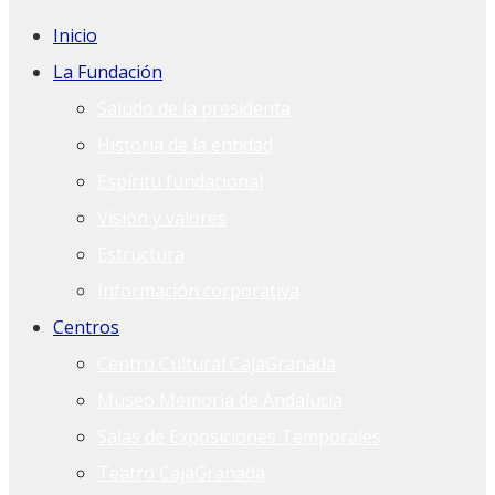
Inicio
La Fundación
Saludo de la presidenta
Historia de la entidad
Espíritu fundacional
Visión y valores
Estructura
Información corporativa
Centros
Centro Cultural CajaGranada
Museo Memoria de Andalucía
Salas de Exposiciones Temporales
Teatro CajaGranada