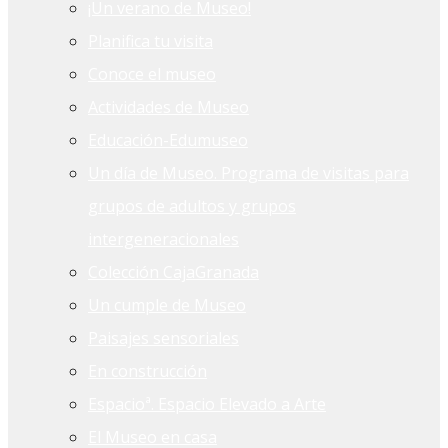
¡Un verano de Museo!
Planifica tu visita
Conoce el museo
Actividades de Museo
Educación-Edumuseo
Un día de Museo. Programa de visitas para
grupos de adultos y grupos
intergeneracionales
Colección CajaGranada
Un cumple de Museo
Paisajes sensoriales
En construcción
Espacioª. Espacio Elevado a Arte
El Museo en casa