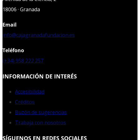
18006 · Granada
Email
info@cajagranadafundacion.es
Teléfono
(+34) 958 222 257
INFORMACIÓN DE INTERÉS
Accesibilidad
Créditos
Buzón de sugerencias
Trabaja con nosotros
SÍGUENOS EN REDES SOCIALES