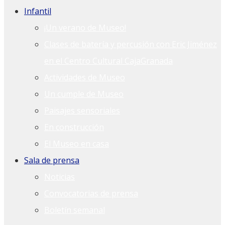
Infantil
¡Un verano de Museo!
Clases de batería y percusión con Eric Jiménez
en el Centro Cultural CajaGranada
Actividades de Museo
Un cumple de Museo
Paisajes sensoriales
En construcción
El Museo en casa
Sala de prensa
Noticias
Convocatorias de prensa
Boletín semanal