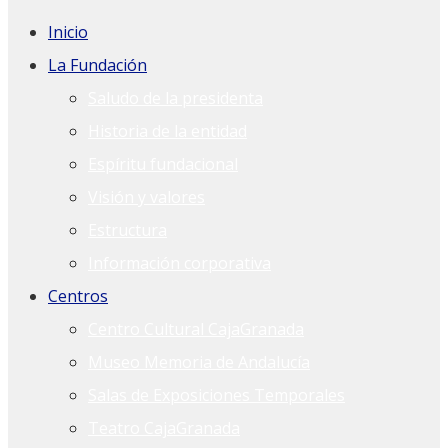
Inicio
La Fundación
Saludo de la presidenta
Historia de la entidad
Espíritu fundacional
Visión y valores
Estructura
Información corporativa
Centros
Centro Cultural CajaGranada
Museo Memoria de Andalucía
Salas de Exposiciones Temporales
Teatro CajaGranada