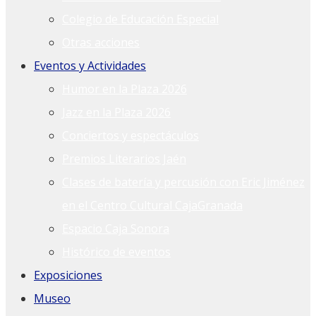
Colegio de Educación Especial
Otras acciones
Eventos y Actividades
Humor en la Plaza 2026
Jazz en la Plaza 2026
Conciertos y espectáculos
Premios Literarios Jaén
Clases de batería y percusión con Eric Jiménez
en el Centro Cultural CajaGranada
Espacio Caja Sonora
Histórico de eventos
Exposiciones
Museo