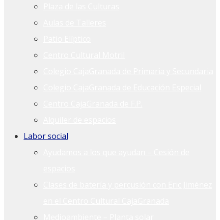
Plaza de las Culturas
Aulas de Talleres
Patio Elíptico
Centro Cultural Motril
Colegio CajaGranada de Primaria y Secundaria
Colegio CajaGranada de Educación Especial
Centro CajaGranada de F.P.
Alquiler de espacios
Labor social
Ayudamos a los que ayudan – Cesión de
espacios
Clases de batería y percusión con Eric Jiménez
en el Centro Cultural CajaGranada
Medioambiente – Planta solar