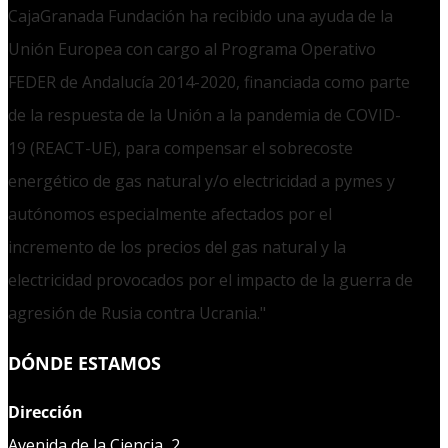
CajaGranada Fundación ha recibido una ayuda de la
Unión Europea con cargo al Programa Operativo
FEDER de Andalucía 2014-2020, financiada como parte
de la respuesta de la Unión a la pandemia de COVID-
19 (REACT-UE), para compensar el sobrecoste
energético de gas natural y/o electricidad a pymes y
autónomos especialmente afectados por el
incremento de los precios del gas natural y la
electricidad provocados por el impacto de la guerra de
agresión de Rusia contra Ucrania."
DÓNDE ESTAMOS
Dirección
Avenida de la Ciencia, 2