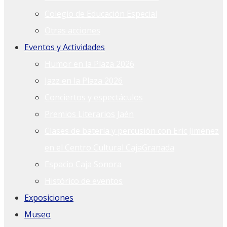
Colegio de Educación Especial
Otras acciones
Eventos y Actividades
Humor en la Plaza 2026
Jazz en la Plaza 2026
Conciertos y espectáculos
Premios Literarios Jaén
Clases de batería y percusión con Eric Jiménez
en el Centro Cultural CajaGranada
Espacio Caja Sonora
Histórico de eventos
Exposiciones
Museo