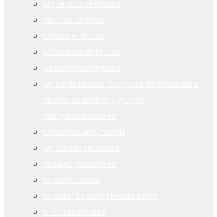
¡Un verano de Museo!
Planifica tu visita
Conoce el museo
Actividades de Museo
Educación-Edumuseo
Un día de Museo. Programa de visitas para
grupos de adultos y grupos
intergeneracionales
Colección CajaGranada
Un cumple de Museo
Paisajes sensoriales
En construcción
Espacioª. Espacio Elevado a Arte
El Museo en casa