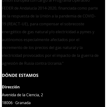
Unión Europea con cargo al Programa Operativo
FEDER de Andalucía 2014-2020, financiada como parte
de la respuesta de la Unión a la pandemia de COVID-
19 (REACT-UE), para compensar el sobrecoste
energético de gas natural y/o electricidad a pymes y
autónomos especialmente afectados por el
incremento de los precios del gas natural y la
electricidad provocados por el impacto de la guerra de
agresión de Rusia contra Ucrania."
DÓNDE ESTAMOS
Dirección
Avenida de la Ciencia, 2
18006 · Granada