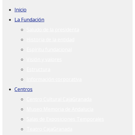
Inicio
La Fundación
Saludo de la presidenta
Historia de la entidad
Espíritu fundacional
Visión y valores
Estructura
Información corporativa
Centros
Centro Cultural CajaGranada
Museo Memoria de Andalucía
Salas de Exposiciones Temporales
Teatro CajaGranada