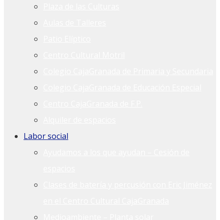
Plaza de las Culturas
Aulas de Talleres
Patio Elíptico
Centro Cultural Motril
Colegio CajaGranada de Primaria y Secundaria
Colegio CajaGranada de Educación Especial
Centro CajaGranada de F.P.
Alquiler de espacios
Labor social
Ayudamos a los que ayudan – Cesión de
espacios
Clases de batería y percusión con Eric Jiménez
en el Centro Cultural CajaGranada
Medioambiente – Planta solar