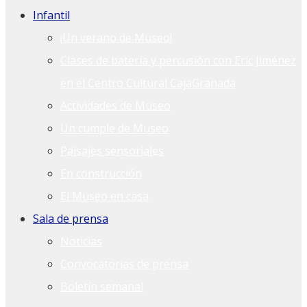
Infantil
¡Un verano de Museo!
Clases de batería y percusión con Eric Jiménez
en el Centro Cultural CajaGranada
Actividades de Museo
Un cumple de Museo
Paisajes sensoriales
En construcción
El Museo en casa
Sala de prensa
Noticias
Convocatorias de prensa
Boletín semanal