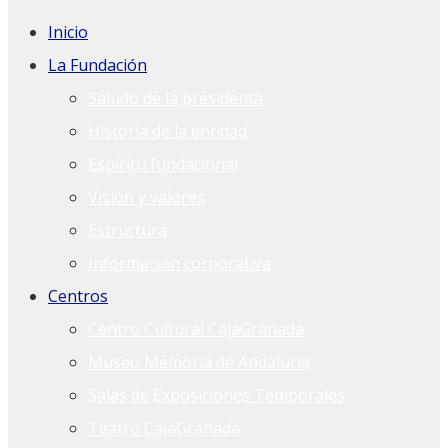
Inicio
La Fundación
Saludo de la presidenta
Historia de la entidad
Espíritu fundacional
Visión y valores
Estructura
Información corporativa
Centros
Centro Cultural CajaGranada
Museo Memoria de Andalucía
Salas de Exposiciones Temporales
Teatro CajaGranada