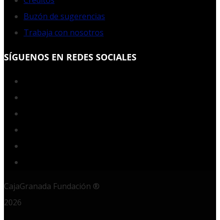
Créditos
Buzón de sugerencias
Trabaja con nosotros
SÍGUENOS EN REDES SOCIALES
Facebook
Twitter
YouTube
Instagram
LinkedIn
RSS
CajaGranada Fundación ®
2026