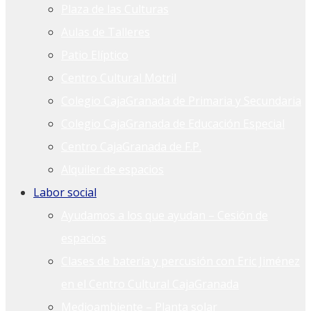
Plaza de las Culturas
Aulas de Talleres
Patio Elíptico
Centro Cultural Motril
Colegio CajaGranada de Primaria y Secundaria
Colegio CajaGranada de Educación Especial
Centro CajaGranada de F.P.
Alquiler de espacios
Labor social
Ayudamos a los que ayudan – Cesión de
espacios
Clases de batería y percusión con Eric Jiménez
en el Centro Cultural CajaGranada
Medioambiente – Planta solar