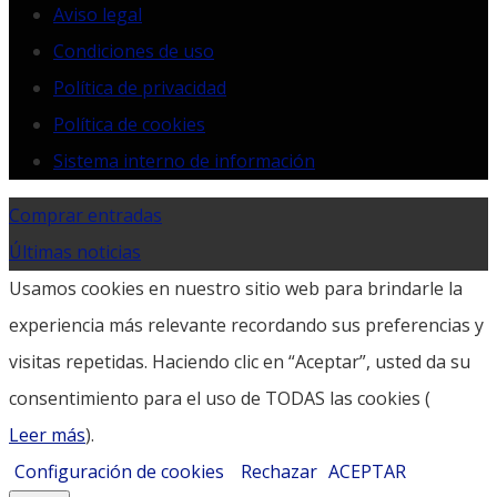
Aviso legal
Condiciones de uso
Política de privacidad
Política de cookies
Sistema interno de información
Comprar entradas
Últimas noticias
Usamos cookies en nuestro sitio web para brindarle la
experiencia más relevante recordando sus preferencias y
visitas repetidas. Haciendo clic en “Aceptar”, usted da su
consentimiento para el uso de TODAS las cookies (
Leer más
).
Configuración de cookies
Rechazar
ACEPTAR