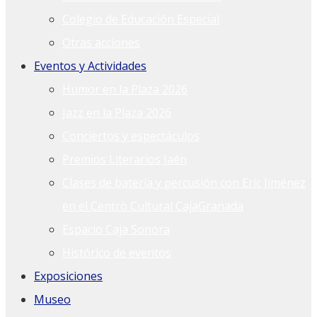
Colegio de Educación Especial
Otras acciones
Eventos y Actividades
Humor en la Plaza 2026
Jazz en la Plaza 2026
Conciertos y espectáculos
Premios Literarios Jaén
Clases de batería y percusión con Eric Jiménez
en el Centro Cultural CajaGranada
Espacio Caja Sonora
Histórico de eventos
Exposiciones
Museo