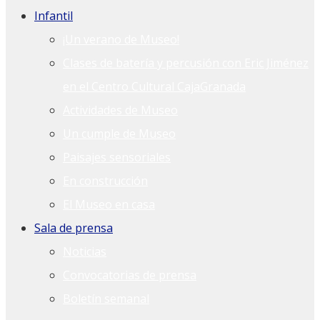
Infantil
¡Un verano de Museo!
Clases de batería y percusión con Eric Jiménez
en el Centro Cultural CajaGranada
Actividades de Museo
Un cumple de Museo
Paisajes sensoriales
En construcción
El Museo en casa
Sala de prensa
Noticias
Convocatorias de prensa
Boletín semanal