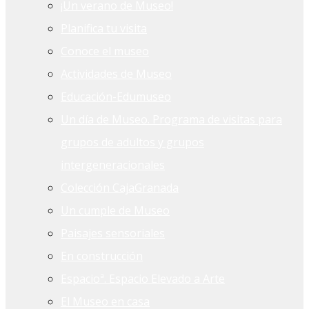
¡Un verano de Museo!
Planifica tu visita
Conoce el museo
Actividades de Museo
Educación-Edumuseo
Un día de Museo. Programa de visitas para
grupos de adultos y grupos
intergeneracionales
Colección CajaGranada
Un cumple de Museo
Paisajes sensoriales
En construcción
Espacioª. Espacio Elevado a Arte
El Museo en casa