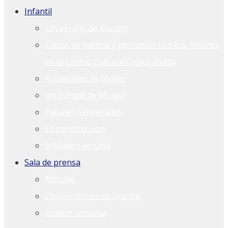
Infantil
¡Un verano de Museo!
Clases de batería y percusión con Eric Jiménez
en el Centro Cultural CajaGranada
Actividades de Museo
Un cumple de Museo
Paisajes sensoriales
En construcción
El Museo en casa
Sala de prensa
Noticias
Convocatorias de prensa
Boletín semanal