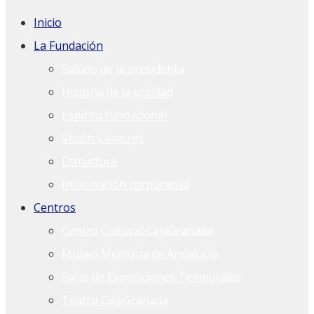
Inicio
La Fundación
Saludo de la presidenta
Historia de la entidad
Espíritu fundacional
Visión y valores
Estructura
Información corporativa
Centros
Centro Cultural CajaGranada
Museo Memoria de Andalucía
Salas de Exposiciones Temporales
Teatro CajaGranada