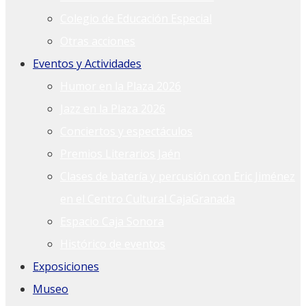
Colegio de Educación Especial
Otras acciones
Eventos y Actividades
Humor en la Plaza 2026
Jazz en la Plaza 2026
Conciertos y espectáculos
Premios Literarios Jaén
Clases de batería y percusión con Eric Jiménez
en el Centro Cultural CajaGranada
Espacio Caja Sonora
Histórico de eventos
Exposiciones
Museo