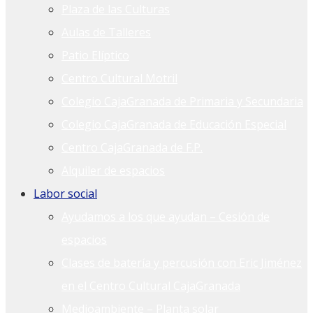
Plaza de las Culturas
Aulas de Talleres
Patio Elíptico
Centro Cultural Motril
Colegio CajaGranada de Primaria y Secundaria
Colegio CajaGranada de Educación Especial
Centro CajaGranada de F.P.
Alquiler de espacios
Labor social
Ayudamos a los que ayudan – Cesión de
espacios
Clases de batería y percusión con Eric Jiménez
en el Centro Cultural CajaGranada
Medioambiente – Planta solar