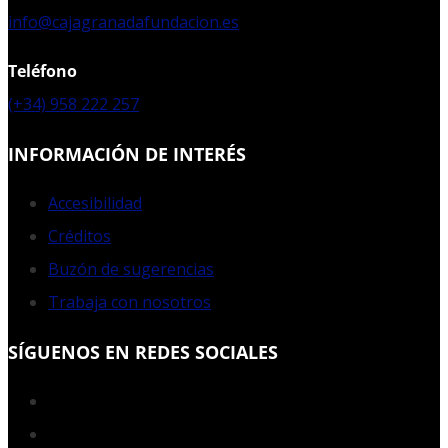
info@cajagranadafundacion.es
Teléfono
(+34) 958 222 257
INFORMACIÓN DE INTERÉS
Accesibilidad
Créditos
Buzón de sugerencias
Trabaja con nosotros
SÍGUENOS EN REDES SOCIALES
Facebook
Twitter