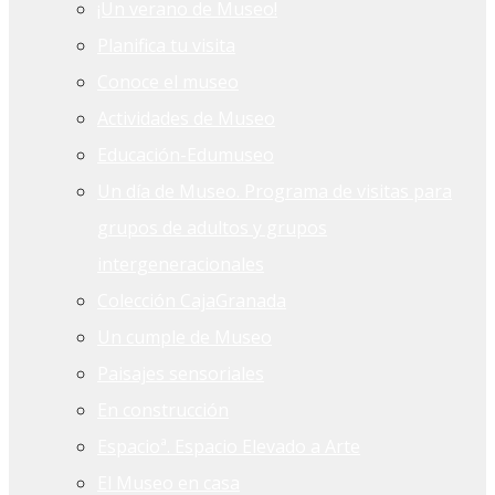
¡Un verano de Museo!
Planifica tu visita
Conoce el museo
Actividades de Museo
Educación-Edumuseo
Un día de Museo. Programa de visitas para
grupos de adultos y grupos
intergeneracionales
Colección CajaGranada
Un cumple de Museo
Paisajes sensoriales
En construcción
Espacioª. Espacio Elevado a Arte
El Museo en casa