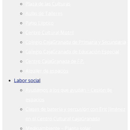
Plaza de las Culturas
Aulas de Talleres
Patio Elíptico
Centro Cultural Motril
Colegio CajaGranada de Primaria y Secundaria
Colegio CajaGranada de Educación Especial
Centro CajaGranada de F.P.
Alquiler de espacios
Labor social
Ayudamos a los que ayudan – Cesión de
espacios
Clases de batería y percusión con Eric Jiménez
en el Centro Cultural CajaGranada
Medioambiente – Planta solar