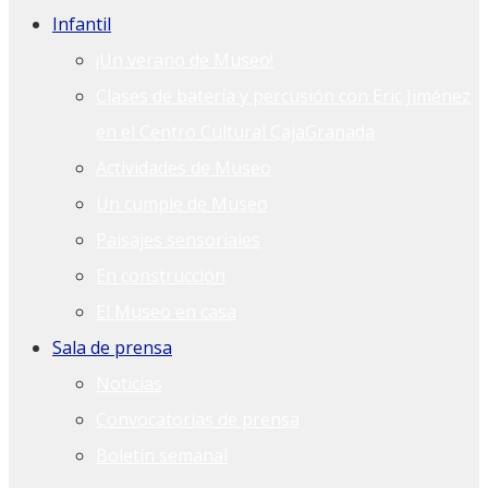
Infantil
¡Un verano de Museo!
Clases de batería y percusión con Eric Jiménez
en el Centro Cultural CajaGranada
Actividades de Museo
Un cumple de Museo
Paisajes sensoriales
En construcción
El Museo en casa
Sala de prensa
Noticias
Convocatorias de prensa
Boletín semanal