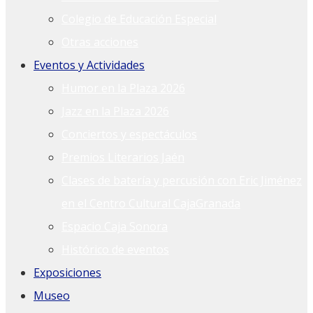
Colegio de Educación Especial
Otras acciones
Eventos y Actividades
Humor en la Plaza 2026
Jazz en la Plaza 2026
Conciertos y espectáculos
Premios Literarios Jaén
Clases de batería y percusión con Eric Jiménez
en el Centro Cultural CajaGranada
Espacio Caja Sonora
Histórico de eventos
Exposiciones
Museo