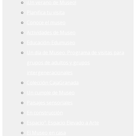
¡Un verano de Museo!
Planifica tu visita
Conoce el museo
Actividades de Museo
Educación-Edumuseo
Un día de Museo. Programa de visitas para
grupos de adultos y grupos
intergeneracionales
Colección CajaGranada
Un cumple de Museo
Paisajes sensoriales
En construcción
Espacioª. Espacio Elevado a Arte
El Museo en casa