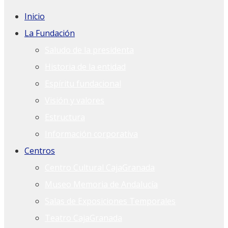
Inicio
La Fundación
Saludo de la presidenta
Historia de la entidad
Espíritu fundacional
Visión y valores
Estructura
Información corporativa
Centros
Centro Cultural CajaGranada
Museo Memoria de Andalucía
Salas de Exposiciones Temporales
Teatro CajaGranada