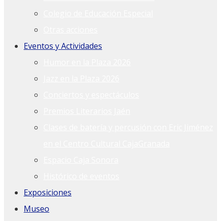
Colegio de Educación Especial
Otras acciones
Eventos y Actividades
Humor en la Plaza 2026
Jazz en la Plaza 2026
Conciertos y espectáculos
Premios Literarios Jaén
Clases de batería y percusión con Eric Jiménez
en el Centro Cultural CajaGranada
Espacio Caja Sonora
Histórico de eventos
Exposiciones
Museo