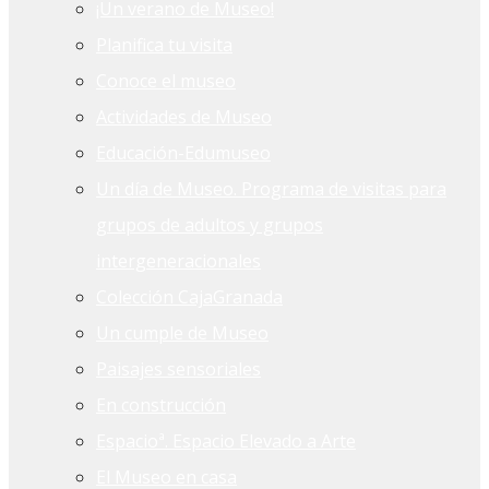
¡Un verano de Museo!
Planifica tu visita
Conoce el museo
Actividades de Museo
Educación-Edumuseo
Un día de Museo. Programa de visitas para
grupos de adultos y grupos
intergeneracionales
Colección CajaGranada
Un cumple de Museo
Paisajes sensoriales
En construcción
Espacioª. Espacio Elevado a Arte
El Museo en casa