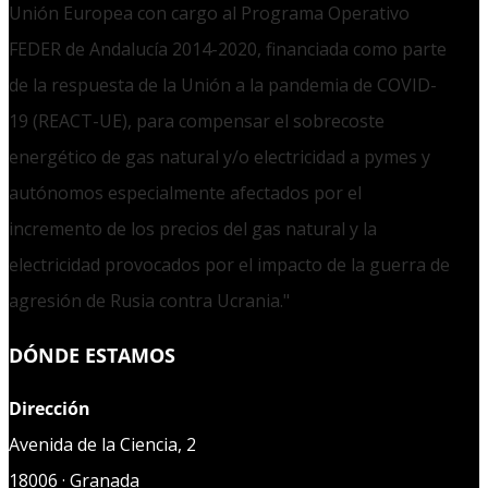
Unión Europea con cargo al Programa Operativo
FEDER de Andalucía 2014-2020, financiada como parte
de la respuesta de la Unión a la pandemia de COVID-
19 (REACT-UE), para compensar el sobrecoste
energético de gas natural y/o electricidad a pymes y
autónomos especialmente afectados por el
incremento de los precios del gas natural y la
electricidad provocados por el impacto de la guerra de
agresión de Rusia contra Ucrania."
DÓNDE ESTAMOS
Dirección
Avenida de la Ciencia, 2
18006 · Granada