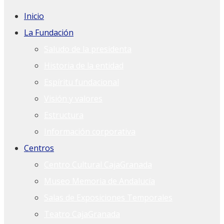
Inicio
La Fundación
Saludo de la presidenta
Historia de la entidad
Espíritu fundacional
Visión y valores
Estructura
Información corporativa
Centros
Centro Cultural CajaGranada
Museo Memoria de Andalucía
Salas de Exposiciones Temporales
Teatro CajaGranada