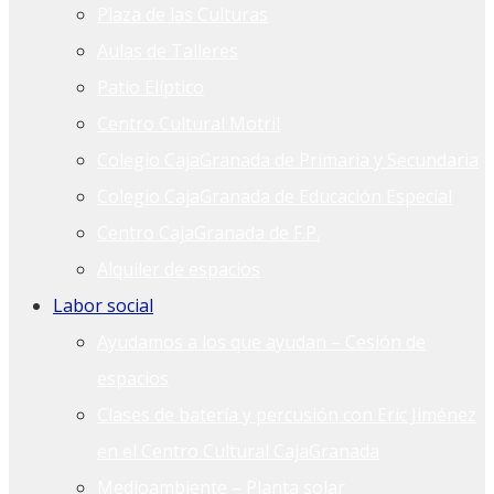
Plaza de las Culturas
Aulas de Talleres
Patio Elíptico
Centro Cultural Motril
Colegio CajaGranada de Primaria y Secundaria
Colegio CajaGranada de Educación Especial
Centro CajaGranada de F.P.
Alquiler de espacios
Labor social
Ayudamos a los que ayudan – Cesión de
espacios
Clases de batería y percusión con Eric Jiménez
en el Centro Cultural CajaGranada
Medioambiente – Planta solar