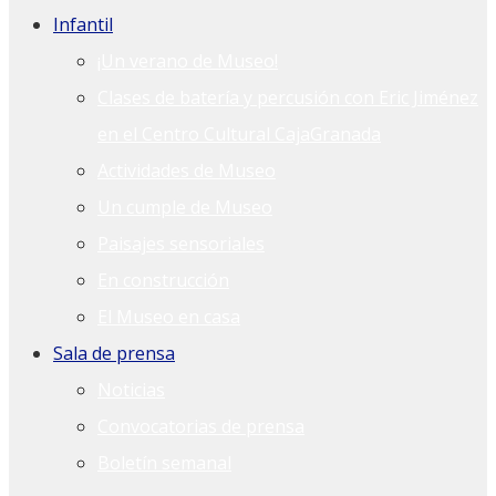
Infantil
¡Un verano de Museo!
Clases de batería y percusión con Eric Jiménez
en el Centro Cultural CajaGranada
Actividades de Museo
Un cumple de Museo
Paisajes sensoriales
En construcción
El Museo en casa
Sala de prensa
Noticias
Convocatorias de prensa
Boletín semanal