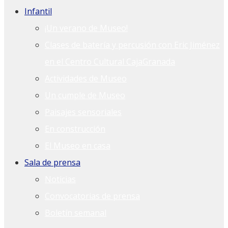
Infantil
¡Un verano de Museo!
Clases de batería y percusión con Eric Jiménez
en el Centro Cultural CajaGranada
Actividades de Museo
Un cumple de Museo
Paisajes sensoriales
En construcción
El Museo en casa
Sala de prensa
Noticias
Convocatorias de prensa
Boletín semanal