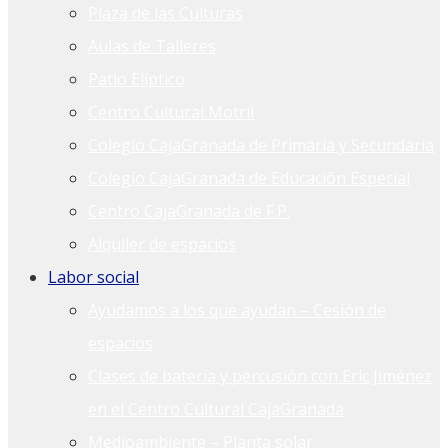
Plaza de las Culturas
Aulas de Talleres
Patio Elíptico
Centro Cultural Motril
Colegio CajaGranada de Primaria y Secundaria
Colegio CajaGranada de Educación Especial
Centro CajaGranada de F.P.
Alquiler de espacios
Labor social
Ayudamos a los que ayudan – Cesión de
espacios
Clases de batería y percusión con Eric Jiménez
en el Centro Cultural CajaGranada
Medioambiente – Planta solar