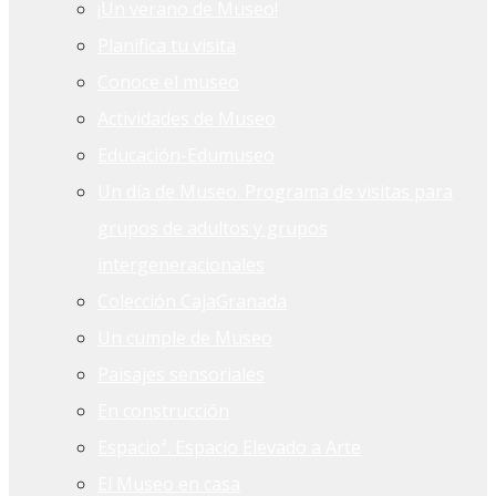
¡Un verano de Museo!
Planifica tu visita
Conoce el museo
Actividades de Museo
Educación-Edumuseo
Un día de Museo. Programa de visitas para
grupos de adultos y grupos
intergeneracionales
Colección CajaGranada
Un cumple de Museo
Paisajes sensoriales
En construcción
Espacioª. Espacio Elevado a Arte
El Museo en casa