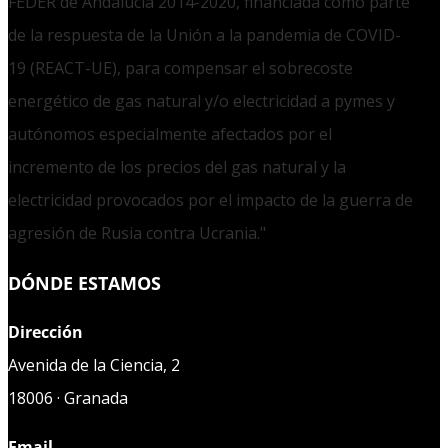
FEDER de Andalucía 2014-2020, financiada como parte
de la respuesta de la Unión a la pandemia de COVID-
19 (REACT-UE), para compensar el sobrecoste
energético de gas natural y/o electricidad a pymes y
autónomos especialmente afectados por el
incremento de los precios del gas natural y la
electricidad provocados por el impacto de la guerra de
agresión de Rusia contra Ucrania."
DÓNDE ESTAMOS
Dirección
Avenida de la Ciencia, 2
18006 · Granada
Email