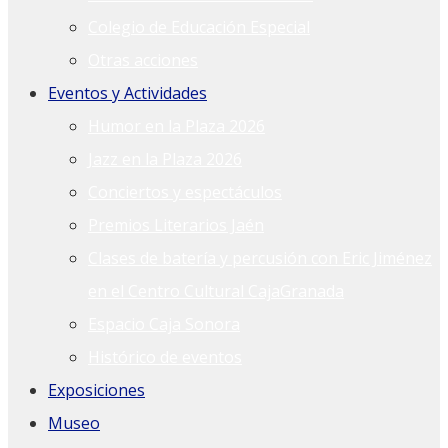
Colegio de Educación Especial
Otras acciones
Eventos y Actividades
Humor en la Plaza 2026
Jazz en la Plaza 2026
Conciertos y espectáculos
Premios Literarios Jaén
Clases de batería y percusión con Eric Jiménez
en el Centro Cultural CajaGranada
Espacio Caja Sonora
Histórico de eventos
Exposiciones
Museo