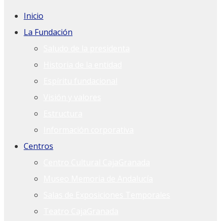
Inicio
La Fundación
Saludo de la presidenta
Historia de la entidad
Espíritu fundacional
Visión y valores
Estructura
Información corporativa
Centros
Centro Cultural CajaGranada
Museo Memoria de Andalucía
Salas de Exposiciones Temporales
Teatro CajaGranada