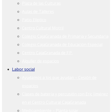
Plaza de las Culturas
Aulas de Talleres
Patio Elíptico
Centro Cultural Motril
Colegio CajaGranada de Primaria y Secundaria
Colegio CajaGranada de Educación Especial
Centro CajaGranada de F.P.
Alquiler de espacios
Labor social
Ayudamos a los que ayudan – Cesión de
espacios
Clases de batería y percusión con Eric Jiménez
en el Centro Cultural CajaGranada
Medioambiente – Planta solar