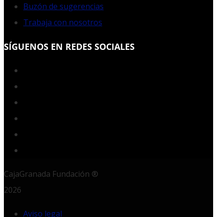
Buzón de sugerencias
Trabaja con nosotros
SÍGUENOS EN REDES SOCIALES
Facebook
Twitter
YouTube
Instagram
LinkedIn
RSS
CajaGranada Fundación ®
2026
Aviso legal