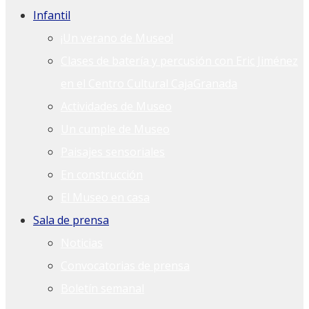
Infantil
¡Un verano de Museo!
Clases de batería y percusión con Eric Jiménez
en el Centro Cultural CajaGranada
Actividades de Museo
Un cumple de Museo
Paisajes sensoriales
En construcción
El Museo en casa
Sala de prensa
Noticias
Convocatorias de prensa
Boletín semanal