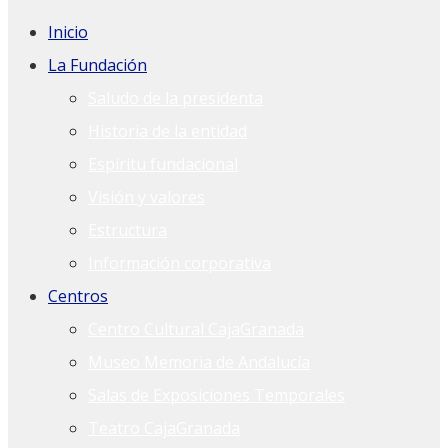
Inicio
La Fundación
Saludo de la presidenta
Historia de la entidad
Espíritu fundacional
Visión y valores
Estructura
Información corporativa
Centros
Centro Cultural CajaGranada
Museo Memoria de Andalucía
Salas de Exposiciones Temporales
Teatro CajaGranada