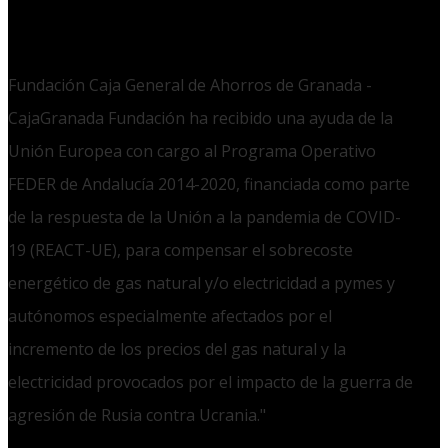
Fundación Caja General de Ahorros de Granada -
CajaGranada Fundación ha recibido una ayuda de la
Unión Europea con cargo al Programa Operativo
FEDER de Andalucía 2014-2020, financiada como parte
de la respuesta de la Unión a la pandemia de COVID-
19 (REACT-UE), para compensar el sobrecoste
energético de gas natural y/o electricidad a pymes y
autónomos especialmente afectados por el
incremento de los precios del gas natural y la
electricidad provocados por el impacto de la guerra de
agresión de Rusia contra Ucrania."