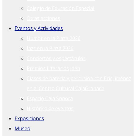
Colegio de Educación Especial
Otras acciones
Eventos y Actividades
Humor en la Plaza 2026
Jazz en la Plaza 2026
Conciertos y espectáculos
Premios Literarios Jaén
Clases de batería y percusión con Eric Jiménez
en el Centro Cultural CajaGranada
Espacio Caja Sonora
Histórico de eventos
Exposiciones
Museo