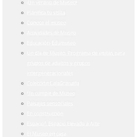
¡Un verano de Museo!
Planifica tu visita
Conoce el museo
Actividades de Museo
Educación-Edumuseo
Un día de Museo. Programa de visitas para
grupos de adultos y grupos
intergeneracionales
Colección CajaGranada
Un cumple de Museo
Paisajes sensoriales
En construcción
Espacioª. Espacio Elevado a Arte
El Museo en casa