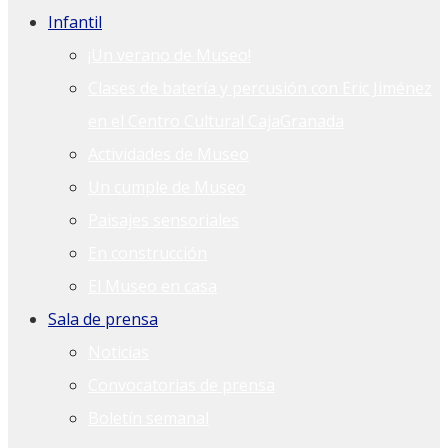
Infantil
¡Un verano de Museo!
Clases de batería y percusión con Eric Jiménez
en el Centro Cultural CajaGranada
Actividades de Museo
Un cumple de Museo
Paisajes sensoriales
En construcción
El Museo en casa
Sala de prensa
Noticias
Convocatorias de prensa
Boletín semanal