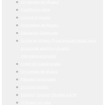
¡Un verano de Museo!
Planifica tu visita
Conoce el museo
Actividades de Museo
Educación-Edumuseo
Un día de Museo. Programa de visitas para
grupos de adultos y grupos
intergeneracionales
Colección CajaGranada
Un cumple de Museo
Paisajes sensoriales
En construcción
Espacioª. Espacio Elevado a Arte
El Museo en casa