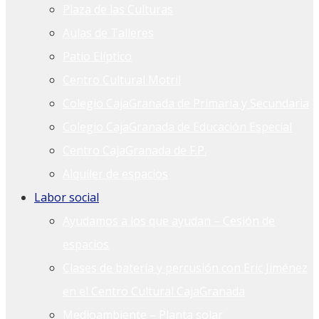
Plaza de las Culturas
Aulas de Talleres
Patio Elíptico
Centro Cultural Motril
Colegio CajaGranada de Primaria y Secundaria
Colegio CajaGranada de Educación Especial
Centro CajaGranada de F.P.
Alquiler de espacios
Labor social
Ayudamos a los que ayudan – Cesión de
espacios
Clases de batería y percusión con Eric Jiménez
en el Centro Cultural CajaGranada
Medioambiente – Planta solar