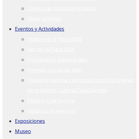
Colegio de Educación Especial
Otras acciones
Eventos y Actividades
Humor en la Plaza 2026
Jazz en la Plaza 2026
Conciertos y espectáculos
Premios Literarios Jaén
Clases de batería y percusión con Eric Jiménez
en el Centro Cultural CajaGranada
Espacio Caja Sonora
Histórico de eventos
Exposiciones
Museo