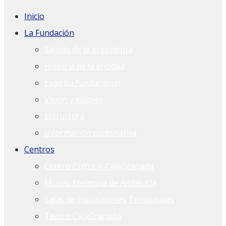
Inicio
La Fundación
Saludo de la presidenta
Historia de la entidad
Espíritu fundacional
Visión y valores
Estructura
Información corporativa
Centros
Centro Cultural CajaGranada
Museo Memoria de Andalucía
Salas de Exposiciones Temporales
Teatro CajaGranada