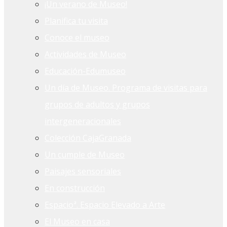
¡Un verano de Museo!
Planifica tu visita
Conoce el museo
Actividades de Museo
Educación-Edumuseo
Un día de Museo. Programa de visitas para
grupos de adultos y grupos
intergeneracionales
Colección CajaGranada
Un cumple de Museo
Paisajes sensoriales
En construcción
Espacioª. Espacio Elevado a Arte
El Museo en casa