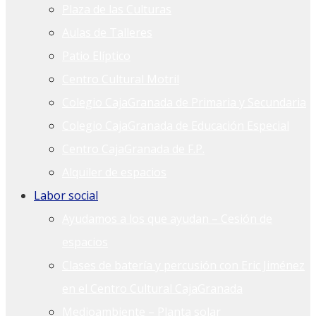
Plaza de las Culturas
Aulas de Talleres
Patio Elíptico
Centro Cultural Motril
Colegio CajaGranada de Primaria y Secundaria
Colegio CajaGranada de Educación Especial
Centro CajaGranada de F.P.
Alquiler de espacios
Labor social
Ayudamos a los que ayudan – Cesión de
espacios
Clases de batería y percusión con Eric Jiménez
en el Centro Cultural CajaGranada
Medioambiente – Planta solar