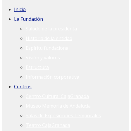
Inicio
La Fundación
Saludo de la presidenta
Historia de la entidad
Espíritu fundacional
Visión y valores
Estructura
Información corporativa
Centros
Centro Cultural CajaGranada
Museo Memoria de Andalucía
Salas de Exposiciones Temporales
Teatro CajaGranada