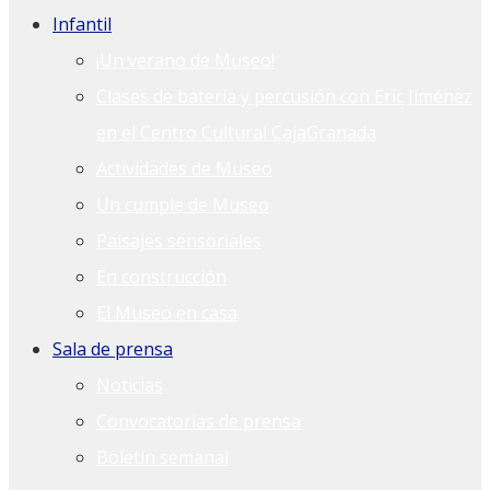
Infantil
¡Un verano de Museo!
Clases de batería y percusión con Eric Jiménez
en el Centro Cultural CajaGranada
Actividades de Museo
Un cumple de Museo
Paisajes sensoriales
En construcción
El Museo en casa
Sala de prensa
Noticias
Convocatorias de prensa
Boletín semanal