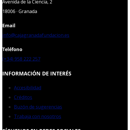
Avenida de la Ciencia, 2
18006 · Granada
Email
info@cajagranadafundacion.es
Teléfono
(+34) 958 222 257
INFORMACIÓN DE INTERÉS
Accesibilidad
Créditos
Buzón de sugerencias
Trabaja con nosotros