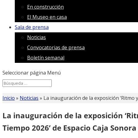
En construcción
El Museo en casa
Sala de prensa
Noticias
Convocatorias de prensa
Boletín semanal
Seleccionar página
Menú
Search
Search
for...
Inicio
»
Noticias
»
La inauguración de la exposición ‘Ritmo 
La inauguración de la exposición ‘Ri
Tiempo 2026’ de Espacio Caja Sonora