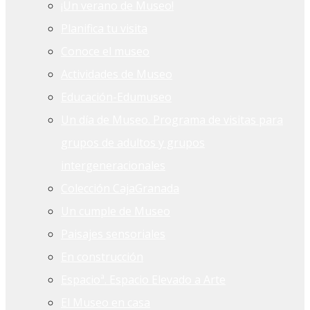
¡Un verano de Museo!
Planifica tu visita
Conoce el museo
Actividades de Museo
Educación-Edumuseo
Un día de Museo. Programa de visitas para
grupos de adultos y grupos
intergeneracionales
Colección CajaGranada
Un cumple de Museo
Paisajes sensoriales
En construcción
Espacioª. Espacio Elevado a Arte
El Museo en casa