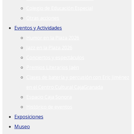
Colegio de Educación Especial
Otras acciones
Eventos y Actividades
Humor en la Plaza 2026
Jazz en la Plaza 2026
Conciertos y espectáculos
Premios Literarios Jaén
Clases de batería y percusión con Eric Jiménez
en el Centro Cultural CajaGranada
Espacio Caja Sonora
Histórico de eventos
Exposiciones
Museo