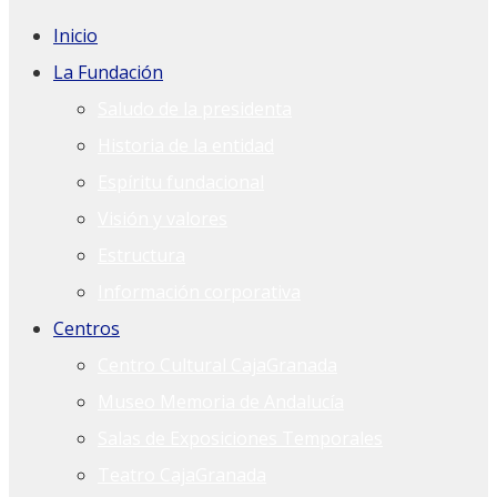
Inicio
La Fundación
Saludo de la presidenta
Historia de la entidad
Espíritu fundacional
Visión y valores
Estructura
Información corporativa
Centros
Centro Cultural CajaGranada
Museo Memoria de Andalucía
Salas de Exposiciones Temporales
Teatro CajaGranada