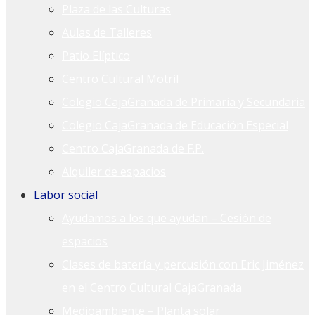
Plaza de las Culturas
Aulas de Talleres
Patio Elíptico
Centro Cultural Motril
Colegio CajaGranada de Primaria y Secundaria
Colegio CajaGranada de Educación Especial
Centro CajaGranada de F.P.
Alquiler de espacios
Labor social
Ayudamos a los que ayudan – Cesión de
espacios
Clases de batería y percusión con Eric Jiménez
en el Centro Cultural CajaGranada
Medioambiente – Planta solar