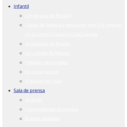
Infantil
¡Un verano de Museo!
Clases de batería y percusión con Eric Jiménez
en el Centro Cultural CajaGranada
Actividades de Museo
Un cumple de Museo
Paisajes sensoriales
En construcción
El Museo en casa
Sala de prensa
Noticias
Convocatorias de prensa
Boletín semanal