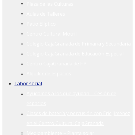
Plaza de las Culturas
Aulas de Talleres
Patio Elíptico
Centro Cultural Motril
Colegio CajaGranada de Primaria y Secundaria
Colegio CajaGranada de Educación Especial
Centro CajaGranada de F.P.
Alquiler de espacios
Labor social
Ayudamos a los que ayudan – Cesión de
espacios
Clases de batería y percusión con Eric Jiménez
en el Centro Cultural CajaGranada
Medioambiente – Planta solar