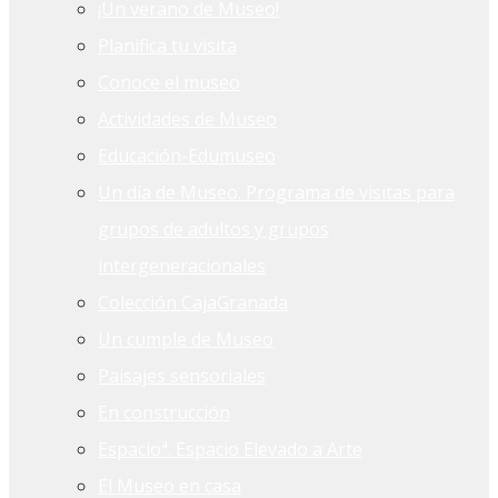
¡Un verano de Museo!
Planifica tu visita
Conoce el museo
Actividades de Museo
Educación-Edumuseo
Un día de Museo. Programa de visitas para
grupos de adultos y grupos
intergeneracionales
Colección CajaGranada
Un cumple de Museo
Paisajes sensoriales
En construcción
Espacioª. Espacio Elevado a Arte
El Museo en casa