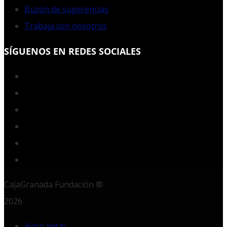
Buzón de sugerencias
Trabaja con nosotros
SÍGUENOS EN REDES SOCIALES
Facebook
Twitter
YouTube
Instagram
LinkedIn
RSS
CajaGranada Fundación ®
2026
Aviso legal