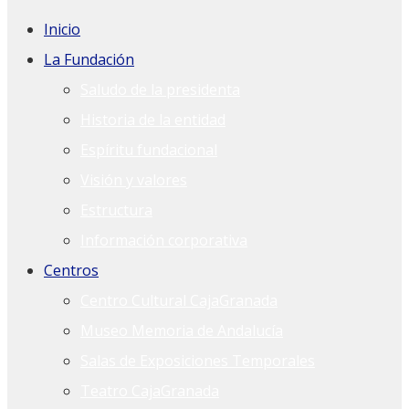
Inicio
La Fundación
Saludo de la presidenta
Historia de la entidad
Espíritu fundacional
Visión y valores
Estructura
Información corporativa
Centros
Centro Cultural CajaGranada
Museo Memoria de Andalucía
Salas de Exposiciones Temporales
Teatro CajaGranada