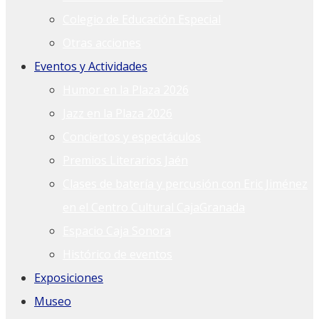
Colegio de Educación Especial
Otras acciones
Eventos y Actividades
Humor en la Plaza 2026
Jazz en la Plaza 2026
Conciertos y espectáculos
Premios Literarios Jaén
Clases de batería y percusión con Eric Jiménez
en el Centro Cultural CajaGranada
Espacio Caja Sonora
Histórico de eventos
Exposiciones
Museo