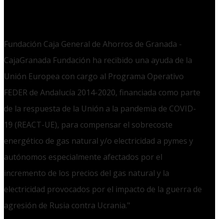
Fundación Caja General de Ahorros de Granada -
CajaGranada Fundación ha recibido una ayuda de la
Unión Europea con cargo al Programa Operativo
FEDER de Andalucía 2014-2020, financiada como parte
de la respuesta de la Unión a la pandemia de COVID-
19 (REACT-UE), para compensar el sobrecoste
energético de gas natural y/o electricidad a pymes y
autónomos especialmente afectados por el
incremento de los precios del gas natural y la
electricidad provocados por el impacto de la guerra de
agresión de Rusia contra Ucrania."