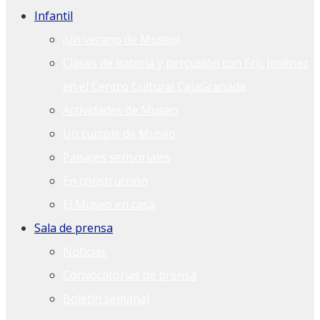
Infantil
¡Un verano de Museo!
Clases de batería y percusión con Eric Jiménez
en el Centro Cultural CajaGranada
Actividades de Museo
Un cumple de Museo
Paisajes sensoriales
En construcción
El Museo en casa
Sala de prensa
Noticias
Convocatorias de prensa
Boletín semanal