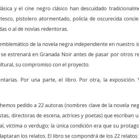
ásica y el cine negro clásico han descuidado tradicionalme
jotesco, pistolero atormentado, policía de oscurecida concie
das o al de novias redentoras.
ello emblemático de la novela negra independiente en nuestro i
e estrenará en Granada Noir antes de pasar por otros reco
ltural, su compromiso con el proyecto.
tarias. Por una parte, el libro. Por otra, la exposición
 “hemos pedido a 22 autoras (nombres clave de la novela negr
stas, directoras de escena, actrices y poetas) que escriban
nal, víctima o verdugo; la única condición era que su protago
taran los relatos. El libro se compondrá de los 22 relatos y