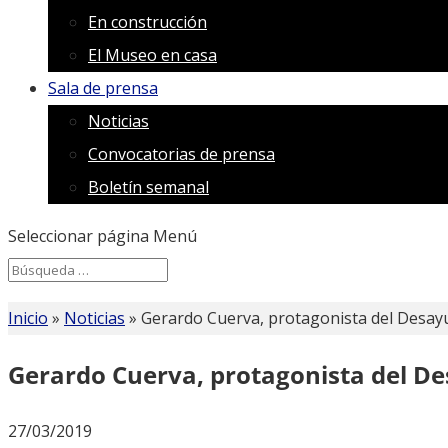
En construcción
El Museo en casa
Sala de prensa
Noticias
Convocatorias de prensa
Boletín semanal
Seleccionar página
Menú
Search
Search
for...
Inicio
»
Noticias
»
Gerardo Cuerva, protagonista del Desay
Gerardo Cuerva, protagonista del D
27/03/2019