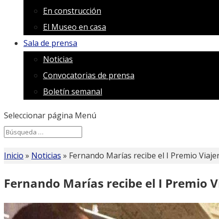
En construcción
El Museo en casa
Sala de prensa
Noticias
Convocatorias de prensa
Boletín semanal
Seleccionar página
Menú
Search
Search
for...
Inicio
»
Noticias
»
Fernando Marías recibe el I Premio Viajer
Fernando Marías recibe el I Premio Vi