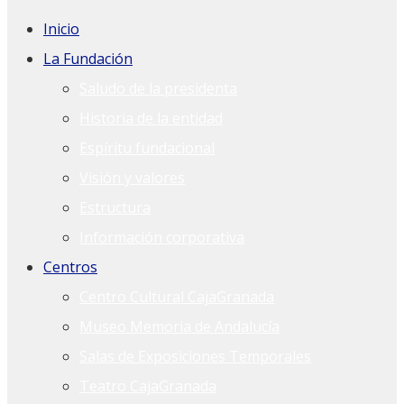
Inicio
La Fundación
Saludo de la presidenta
Historia de la entidad
Espíritu fundacional
Visión y valores
Estructura
Información corporativa
Centros
Centro Cultural CajaGranada
Museo Memoria de Andalucía
Salas de Exposiciones Temporales
Teatro CajaGranada