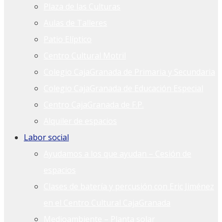
Plaza de las Culturas
Aulas de Talleres
Patio Elíptico
Centro Cultural Motril
Colegio CajaGranada de Primaria y Secundaria
Colegio CajaGranada de Educación Especial
Centro CajaGranada de F.P.
Alquiler de espacios
Labor social
Ayudamos a los que ayudan – Cesión de
espacios
Clases de batería y percusión con Eric Jiménez
en el Centro Cultural CajaGranada
Medioambiente – Planta solar