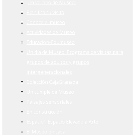
¡Un verano de Museo!
Planifica tu visita
Conoce el museo
Actividades de Museo
Educación-Edumuseo
Un día de Museo. Programa de visitas para
grupos de adultos y grupos
intergeneracionales
Colección CajaGranada
Un cumple de Museo
Paisajes sensoriales
En construcción
Espacioª. Espacio Elevado a Arte
El Museo en casa