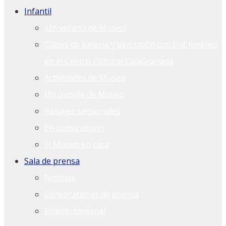
Infantil
¡Un verano de Museo!
Clases de batería y percusión con Eric Jiménez
en el Centro Cultural CajaGranada
Actividades de Museo
Un cumple de Museo
Paisajes sensoriales
En construcción
El Museo en casa
Sala de prensa
Noticias
Convocatorias de prensa
Boletín semanal