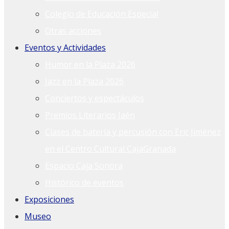
Colegio de Educación Especial
Otras acciones
Eventos y Actividades
Humor en la Plaza 2026
Jazz en la Plaza 2026
Conciertos y espectáculos
Premios Literarios Jaén
Clases de batería y percusión con Eric Jiménez
en el Centro Cultural CajaGranada
Espacio Caja Sonora
Histórico de eventos
Exposiciones
Museo