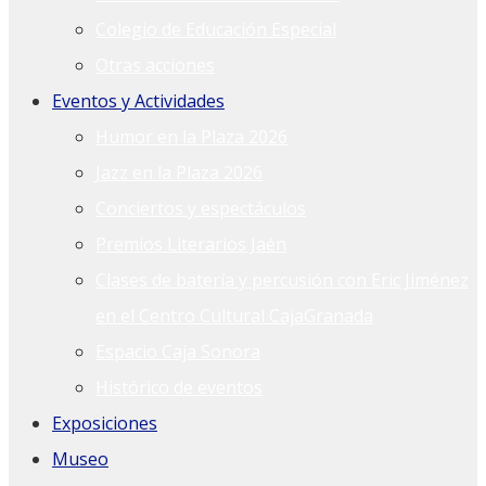
Colegio de Educación Especial
Otras acciones
Eventos y Actividades
Humor en la Plaza 2026
Jazz en la Plaza 2026
Conciertos y espectáculos
Premios Literarios Jaén
Clases de batería y percusión con Eric Jiménez
en el Centro Cultural CajaGranada
Espacio Caja Sonora
Histórico de eventos
Exposiciones
Museo