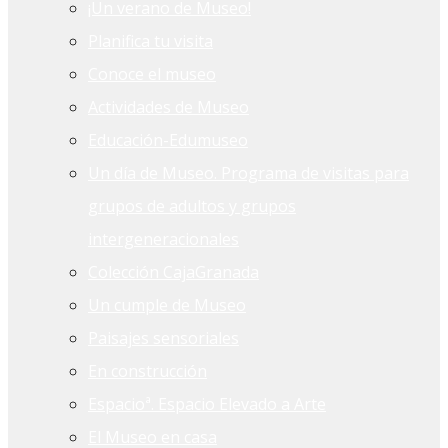
¡Un verano de Museo!
Planifica tu visita
Conoce el museo
Actividades de Museo
Educación-Edumuseo
Un día de Museo. Programa de visitas para
grupos de adultos y grupos
intergeneracionales
Colección CajaGranada
Un cumple de Museo
Paisajes sensoriales
En construcción
Espacioª. Espacio Elevado a Arte
El Museo en casa