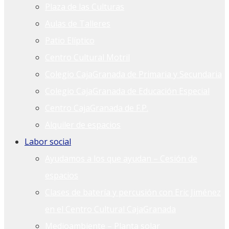
Plaza de las Culturas
Aulas de Talleres
Patio Elíptico
Centro Cultural Motril
Colegio CajaGranada de Primaria y Secundaria
Colegio CajaGranada de Educación Especial
Centro CajaGranada de F.P.
Alquiler de espacios
Labor social
Ayudamos a los que ayudan – Cesión de
espacios
Clases de batería y percusión con Eric Jiménez
en el Centro Cultural CajaGranada
Medioambiente – Planta solar