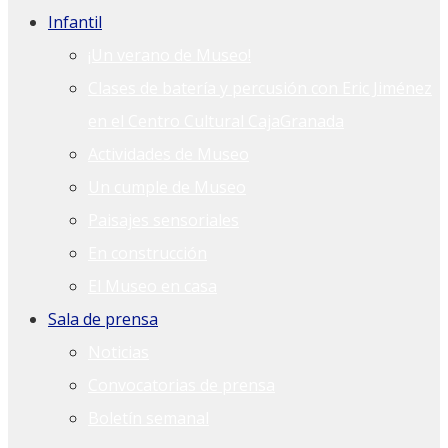
Infantil
¡Un verano de Museo!
Clases de batería y percusión con Eric Jiménez
en el Centro Cultural CajaGranada
Actividades de Museo
Un cumple de Museo
Paisajes sensoriales
En construcción
El Museo en casa
Sala de prensa
Noticias
Convocatorias de prensa
Boletín semanal