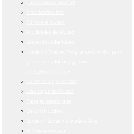
¡Un verano de Museo!
Planifica tu visita
Conoce el museo
Actividades de Museo
Educación-Edumuseo
Un día de Museo. Programa de visitas para
grupos de adultos y grupos
intergeneracionales
Colección CajaGranada
Un cumple de Museo
Paisajes sensoriales
En construcción
Espacioª. Espacio Elevado a Arte
El Museo en casa