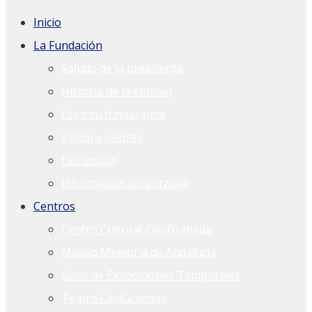
Inicio
La Fundación
Saludo de la presidenta
Historia de la entidad
Espíritu fundacional
Visión y valores
Estructura
Información corporativa
Centros
Centro Cultural CajaGranada
Museo Memoria de Andalucía
Salas de Exposiciones Temporales
Teatro CajaGranada