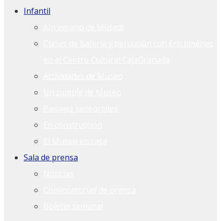
Infantil
¡Un verano de Museo!
Clases de batería y percusión con Eric Jiménez
en el Centro Cultural CajaGranada
Actividades de Museo
Un cumple de Museo
Paisajes sensoriales
En construcción
El Museo en casa
Sala de prensa
Noticias
Convocatorias de prensa
Boletín semanal