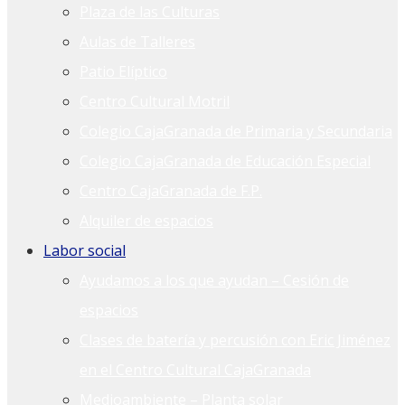
Plaza de las Culturas
Aulas de Talleres
Patio Elíptico
Centro Cultural Motril
Colegio CajaGranada de Primaria y Secundaria
Colegio CajaGranada de Educación Especial
Centro CajaGranada de F.P.
Alquiler de espacios
Labor social
Ayudamos a los que ayudan – Cesión de
espacios
Clases de batería y percusión con Eric Jiménez
en el Centro Cultural CajaGranada
Medioambiente – Planta solar