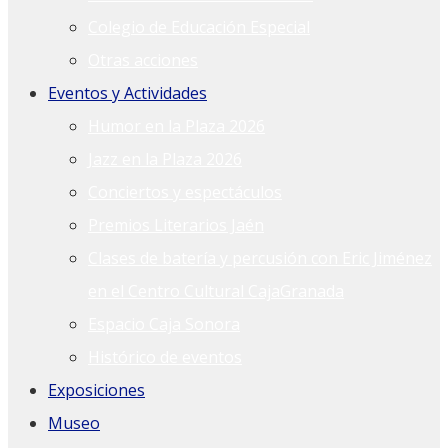
Colegio de Educación Especial
Otras acciones
Eventos y Actividades
Humor en la Plaza 2026
Jazz en la Plaza 2026
Conciertos y espectáculos
Premios Literarios Jaén
Clases de batería y percusión con Eric Jiménez
en el Centro Cultural CajaGranada
Espacio Caja Sonora
Histórico de eventos
Exposiciones
Museo