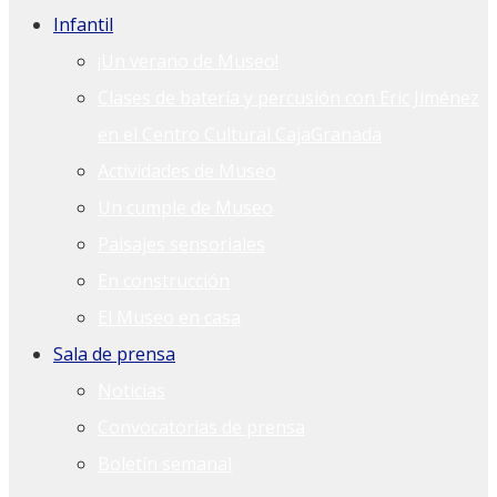
Infantil
¡Un verano de Museo!
Clases de batería y percusión con Eric Jiménez
en el Centro Cultural CajaGranada
Actividades de Museo
Un cumple de Museo
Paisajes sensoriales
En construcción
El Museo en casa
Sala de prensa
Noticias
Convocatorias de prensa
Boletín semanal