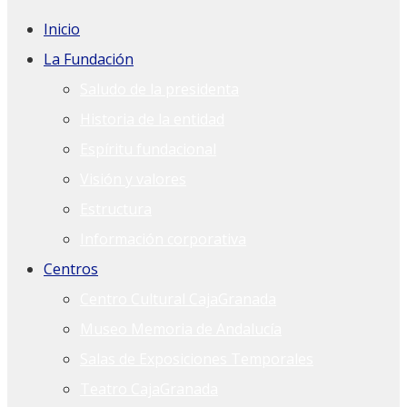
Inicio
La Fundación
Saludo de la presidenta
Historia de la entidad
Espíritu fundacional
Visión y valores
Estructura
Información corporativa
Centros
Centro Cultural CajaGranada
Museo Memoria de Andalucía
Salas de Exposiciones Temporales
Teatro CajaGranada