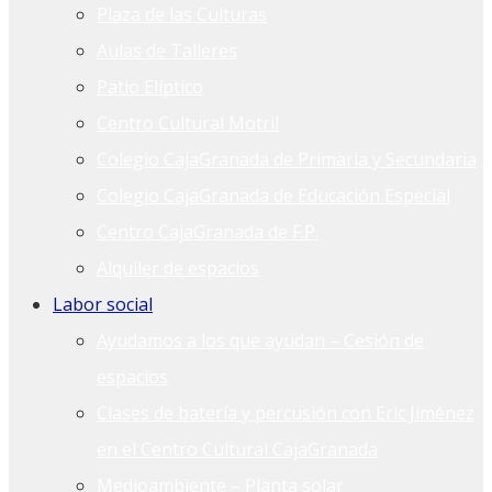
Plaza de las Culturas
Aulas de Talleres
Patio Elíptico
Centro Cultural Motril
Colegio CajaGranada de Primaria y Secundaria
Colegio CajaGranada de Educación Especial
Centro CajaGranada de F.P.
Alquiler de espacios
Labor social
Ayudamos a los que ayudan – Cesión de
espacios
Clases de batería y percusión con Eric Jiménez
en el Centro Cultural CajaGranada
Medioambiente – Planta solar