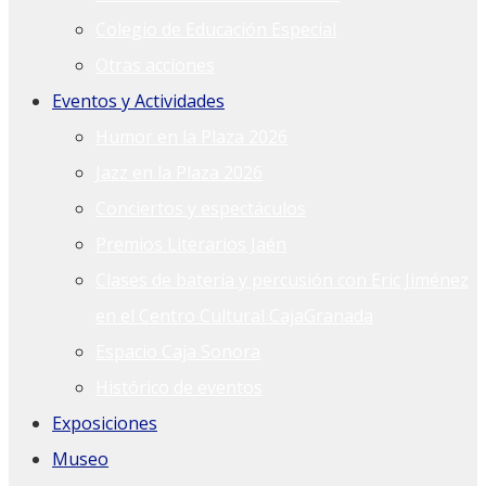
Colegio de Educación Especial
Otras acciones
Eventos y Actividades
Humor en la Plaza 2026
Jazz en la Plaza 2026
Conciertos y espectáculos
Premios Literarios Jaén
Clases de batería y percusión con Eric Jiménez
en el Centro Cultural CajaGranada
Espacio Caja Sonora
Histórico de eventos
Exposiciones
Museo