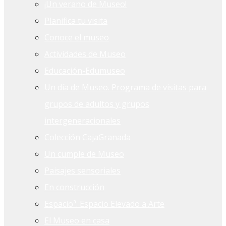
¡Un verano de Museo!
Planifica tu visita
Conoce el museo
Actividades de Museo
Educación-Edumuseo
Un día de Museo. Programa de visitas para
grupos de adultos y grupos
intergeneracionales
Colección CajaGranada
Un cumple de Museo
Paisajes sensoriales
En construcción
Espacioª. Espacio Elevado a Arte
El Museo en casa