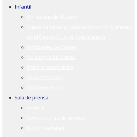
Infantil
¡Un verano de Museo!
Clases de batería y percusión con Eric Jiménez
en el Centro Cultural CajaGranada
Actividades de Museo
Un cumple de Museo
Paisajes sensoriales
En construcción
El Museo en casa
Sala de prensa
Noticias
Convocatorias de prensa
Boletín semanal