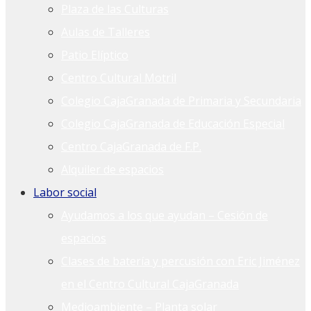
Plaza de las Culturas
Aulas de Talleres
Patio Elíptico
Centro Cultural Motril
Colegio CajaGranada de Primaria y Secundaria
Colegio CajaGranada de Educación Especial
Centro CajaGranada de F.P.
Alquiler de espacios
Labor social
Ayudamos a los que ayudan – Cesión de
espacios
Clases de batería y percusión con Eric Jiménez
en el Centro Cultural CajaGranada
Medioambiente – Planta solar