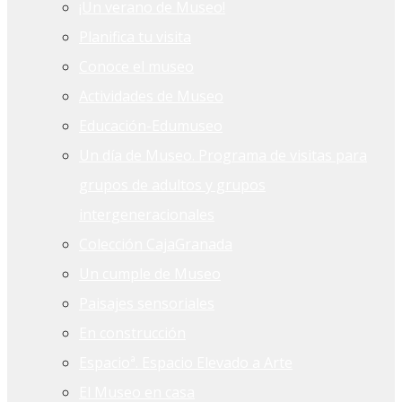
¡Un verano de Museo!
Planifica tu visita
Conoce el museo
Actividades de Museo
Educación-Edumuseo
Un día de Museo. Programa de visitas para
grupos de adultos y grupos
intergeneracionales
Colección CajaGranada
Un cumple de Museo
Paisajes sensoriales
En construcción
Espacioª. Espacio Elevado a Arte
El Museo en casa