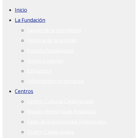
Inicio
La Fundación
Saludo de la presidenta
Historia de la entidad
Espíritu fundacional
Visión y valores
Estructura
Información corporativa
Centros
Centro Cultural CajaGranada
Museo Memoria de Andalucía
Salas de Exposiciones Temporales
Teatro CajaGranada