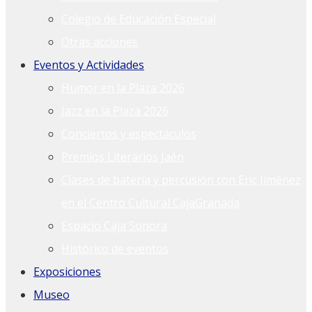
Colegio de Educación Especial
Otras acciones
Eventos y Actividades
Humor en la Plaza 2026
Jazz en la Plaza 2026
Conciertos y espectáculos
Premios Literarios Jaén
Clases de batería y percusión con Eric Jiménez
en el Centro Cultural CajaGranada
Espacio Caja Sonora
Histórico de eventos
Exposiciones
Museo