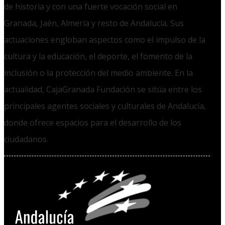
de historia y con una fuerte vocación social en
Granada, Jaén, Almería y resto de Andalucía. Sus
actuaciones engloban aspectos como el impulso de la
cultura y la educación, el deporte, el fomento de la
inclusión o la protección del medio ambiente. En la
actualidad, CajaGranada Fundación se sitúa entre los
principales agentes sociales y culturales de Andalucía,
donde ofrece espacios para el desarrollo de los
ciudadanos.