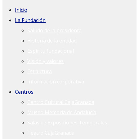
Inicio
La Fundación
Saludo de la presidenta
Historia de la entidad
Espíritu fundacional
Visión y valores
Estructura
Información corporativa
Centros
Centro Cultural CajaGranada
Museo Memoria de Andalucía
Salas de Exposiciones Temporales
Teatro CajaGranada