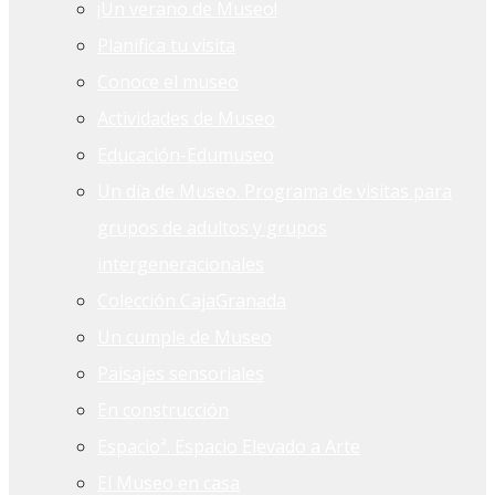
¡Un verano de Museo!
Planifica tu visita
Conoce el museo
Actividades de Museo
Educación-Edumuseo
Un día de Museo. Programa de visitas para
grupos de adultos y grupos
intergeneracionales
Colección CajaGranada
Un cumple de Museo
Paisajes sensoriales
En construcción
Espacioª. Espacio Elevado a Arte
El Museo en casa