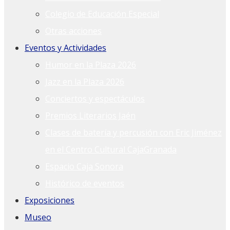
Colegio de Educación Especial
Otras acciones
Eventos y Actividades
Humor en la Plaza 2026
Jazz en la Plaza 2026
Conciertos y espectáculos
Premios Literarios Jaén
Clases de batería y percusión con Eric Jiménez
en el Centro Cultural CajaGranada
Espacio Caja Sonora
Histórico de eventos
Exposiciones
Museo