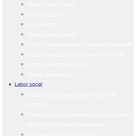
Plaza de las Culturas
Aulas de Talleres
Patio Elíptico
Centro Cultural Motril
Colegio CajaGranada de Primaria y Secundaria
Colegio CajaGranada de Educación Especial
Centro CajaGranada de F.P.
Alquiler de espacios
Labor social
Ayudamos a los que ayudan – Cesión de
espacios
Clases de batería y percusión con Eric Jiménez
en el Centro Cultural CajaGranada
Medioambiente – Planta solar