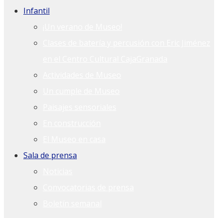
Infantil
¡Un verano de Museo!
Clases de batería y percusión con Eric Jiménez
en el Centro Cultural CajaGranada
Actividades de Museo
Un cumple de Museo
Paisajes sensoriales
En construcción
El Museo en casa
Sala de prensa
Noticias
Convocatorias de prensa
Boletín semanal