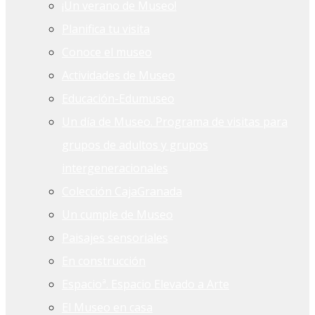
¡Un verano de Museo!
Planifica tu visita
Conoce el museo
Actividades de Museo
Educación-Edumuseo
Un día de Museo. Programa de visitas para
grupos de adultos y grupos
intergeneracionales
Colección CajaGranada
Un cumple de Museo
Paisajes sensoriales
En construcción
Espacioª. Espacio Elevado a Arte
El Museo en casa