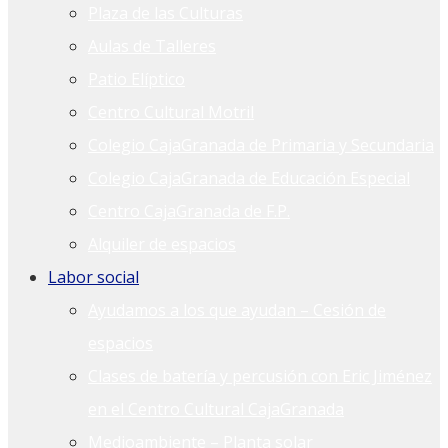
Plaza de las Culturas
Aulas de Talleres
Patio Elíptico
Centro Cultural Motril
Colegio CajaGranada de Primaria y Secundaria
Colegio CajaGranada de Educación Especial
Centro CajaGranada de F.P.
Alquiler de espacios
Labor social
Ayudamos a los que ayudan – Cesión de
espacios
Clases de batería y percusión con Eric Jiménez
en el Centro Cultural CajaGranada
Medioambiente – Planta solar