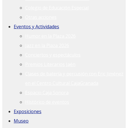
Colegio de Educación Especial
Otras acciones
Eventos y Actividades
Humor en la Plaza 2026
Jazz en la Plaza 2026
Conciertos y espectáculos
Premios Literarios Jaén
Clases de batería y percusión con Eric Jiménez
en el Centro Cultural CajaGranada
Espacio Caja Sonora
Histórico de eventos
Exposiciones
Museo