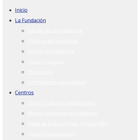
Inicio
La Fundación
Saludo de la presidenta
Historia de la entidad
Espíritu fundacional
Visión y valores
Estructura
Información corporativa
Centros
Centro Cultural CajaGranada
Museo Memoria de Andalucía
Salas de Exposiciones Temporales
Teatro CajaGranada