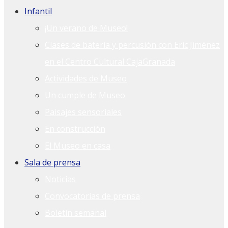
Infantil
¡Un verano de Museo!
Clases de batería y percusión con Eric Jiménez
en el Centro Cultural CajaGranada
Actividades de Museo
Un cumple de Museo
Paisajes sensoriales
En construcción
El Museo en casa
Sala de prensa
Noticias
Convocatorias de prensa
Boletín semanal