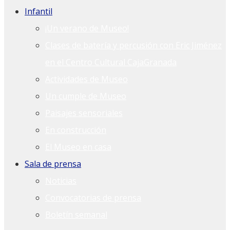
Infantil
¡Un verano de Museo!
Clases de batería y percusión con Eric Jiménez
en el Centro Cultural CajaGranada
Actividades de Museo
Un cumple de Museo
Paisajes sensoriales
En construcción
El Museo en casa
Sala de prensa
Noticias
Convocatorias de prensa
Boletín semanal