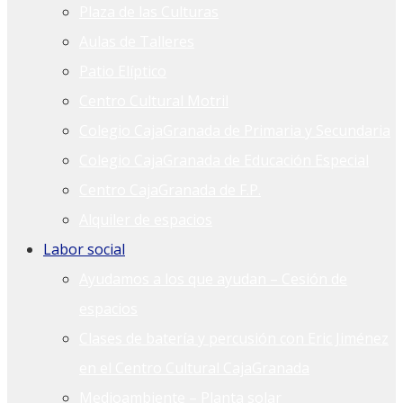
Plaza de las Culturas
Aulas de Talleres
Patio Elíptico
Centro Cultural Motril
Colegio CajaGranada de Primaria y Secundaria
Colegio CajaGranada de Educación Especial
Centro CajaGranada de F.P.
Alquiler de espacios
Labor social
Ayudamos a los que ayudan – Cesión de
espacios
Clases de batería y percusión con Eric Jiménez
en el Centro Cultural CajaGranada
Medioambiente – Planta solar