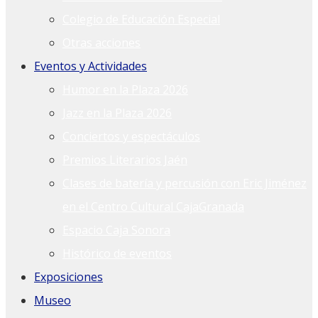
Colegio de Educación Especial
Otras acciones
Eventos y Actividades
Humor en la Plaza 2026
Jazz en la Plaza 2026
Conciertos y espectáculos
Premios Literarios Jaén
Clases de batería y percusión con Eric Jiménez
en el Centro Cultural CajaGranada
Espacio Caja Sonora
Histórico de eventos
Exposiciones
Museo