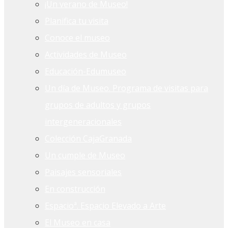
¡Un verano de Museo!
Planifica tu visita
Conoce el museo
Actividades de Museo
Educación-Edumuseo
Un día de Museo. Programa de visitas para
grupos de adultos y grupos
intergeneracionales
Colección CajaGranada
Un cumple de Museo
Paisajes sensoriales
En construcción
Espacioª. Espacio Elevado a Arte
El Museo en casa