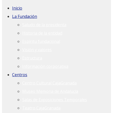
Inicio
La Fundación
Saludo de la presidenta
Historia de la entidad
Espíritu fundacional
Visión y valores
Estructura
Información corporativa
Centros
Centro Cultural CajaGranada
Museo Memoria de Andalucía
Salas de Exposiciones Temporales
Teatro CajaGranada