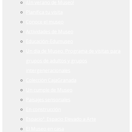
¡Un verano de Museo!
Planifica tu visita
Conoce el museo
Actividades de Museo
Educación-Edumuseo
Un día de Museo. Programa de visitas para
grupos de adultos y grupos
intergeneracionales
Colección CajaGranada
Un cumple de Museo
Paisajes sensoriales
En construcción
Espacioª. Espacio Elevado a Arte
El Museo en casa