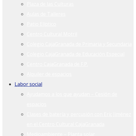
Plaza de las Culturas
Aulas de Talleres
Patio Elíptico
Centro Cultural Motril
Colegio CajaGranada de Primaria y Secundaria
Colegio CajaGranada de Educación Especial
Centro CajaGranada de F.P.
Alquiler de espacios
Labor social
Ayudamos a los que ayudan – Cesión de
espacios
Clases de batería y percusión con Eric Jiménez
en el Centro Cultural CajaGranada
Medioambiente – Planta solar