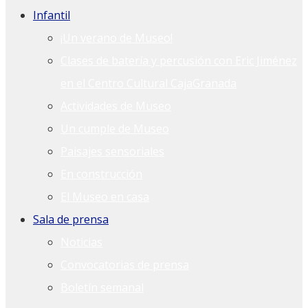
Infantil
¡Un verano de Museo!
Clases de batería y percusión con Eric Jiménez
en el Centro Cultural CajaGranada
Actividades de Museo
Un cumple de Museo
Paisajes sensoriales
En construcción
El Museo en casa
Sala de prensa
Noticias
Convocatorias de prensa
Boletín semanal