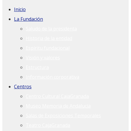
Inicio
La Fundación
Saludo de la presidenta
Historia de la entidad
Espíritu fundacional
Visión y valores
Estructura
Información corporativa
Centros
Centro Cultural CajaGranada
Museo Memoria de Andalucía
Salas de Exposiciones Temporales
Teatro CajaGranada