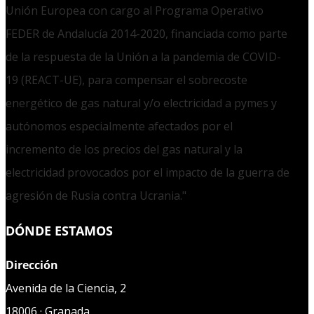
Unión Europea con cargo al Programa Operativo
FEDER de Andalucía 2014-2020, financiada como parte
de la respuesta de la Unión a la pandemia de COVID-
19 (REACT-UE), para compensar el sobrecoste
energético de gas natural y/o electricidad a pymes y
autónomos especialmente afectados por el
incremento de los precios del gas natural y la
electricidad provocados por el impacto de la guerra de
agresión de Rusia contra Ucrania."
DÓNDE ESTAMOS
Dirección
Avenida de la Ciencia, 2
18006 · Granada