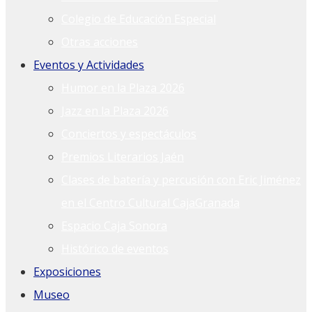
Colegio de Educación Especial
Otras acciones
Eventos y Actividades
Humor en la Plaza 2026
Jazz en la Plaza 2026
Conciertos y espectáculos
Premios Literarios Jaén
Clases de batería y percusión con Eric Jiménez
en el Centro Cultural CajaGranada
Espacio Caja Sonora
Histórico de eventos
Exposiciones
Museo