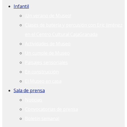
Infantil
¡Un verano de Museo!
Clases de batería y percusión con Eric Jiménez
en el Centro Cultural CajaGranada
Actividades de Museo
Un cumple de Museo
Paisajes sensoriales
En construcción
El Museo en casa
Sala de prensa
Noticias
Convocatorias de prensa
Boletín semanal