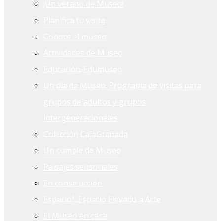
¡Un verano de Museo!
Planifica tu visita
Conoce el museo
Actividades de Museo
Educación-Edumuseo
Un día de Museo. Programa de visitas para
grupos de adultos y grupos
intergeneracionales
Colección CajaGranada
Un cumple de Museo
Paisajes sensoriales
En construcción
Espacioª. Espacio Elevado a Arte
El Museo en casa