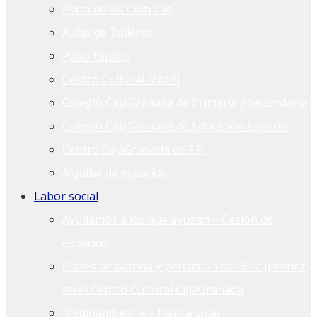
Plaza de las Culturas
Aulas de Talleres
Patio Elíptico
Centro Cultural Motril
Colegio CajaGranada de Primaria y Secundaria
Colegio CajaGranada de Educación Especial
Centro CajaGranada de F.P.
Alquiler de espacios
Labor social
Ayudamos a los que ayudan – Cesión de
espacios
Clases de batería y percusión con Eric Jiménez
en el Centro Cultural CajaGranada
Medioambiente – Planta solar