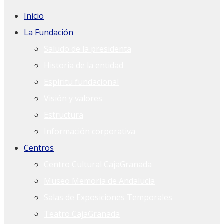
Inicio
La Fundación
Saludo de la presidenta
Historia de la entidad
Espíritu fundacional
Visión y valores
Estructura
Información corporativa
Centros
Centro Cultural CajaGranada
Museo Memoria de Andalucía
Salas de Exposiciones Temporales
Teatro CajaGranada