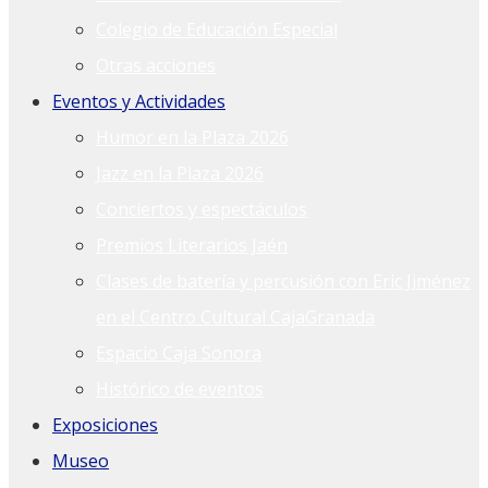
Colegio de Educación Especial
Otras acciones
Eventos y Actividades
Humor en la Plaza 2026
Jazz en la Plaza 2026
Conciertos y espectáculos
Premios Literarios Jaén
Clases de batería y percusión con Eric Jiménez
en el Centro Cultural CajaGranada
Espacio Caja Sonora
Histórico de eventos
Exposiciones
Museo