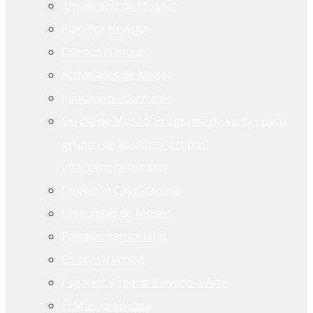
¡Un verano de Museo!
Planifica tu visita
Conoce el museo
Actividades de Museo
Educación-Edumuseo
Un día de Museo. Programa de visitas para
grupos de adultos y grupos
intergeneracionales
Colección CajaGranada
Un cumple de Museo
Paisajes sensoriales
En construcción
Espacioª. Espacio Elevado a Arte
El Museo en casa