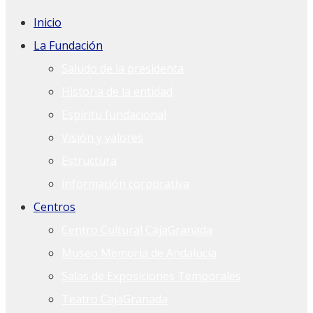
Inicio
La Fundación
Saludo de la presidenta
Historia de la entidad
Espíritu fundacional
Visión y valores
Estructura
Información corporativa
Centros
Centro Cultural CajaGranada
Museo Memoria de Andalucía
Salas de Exposiciones Temporales
Teatro CajaGranada