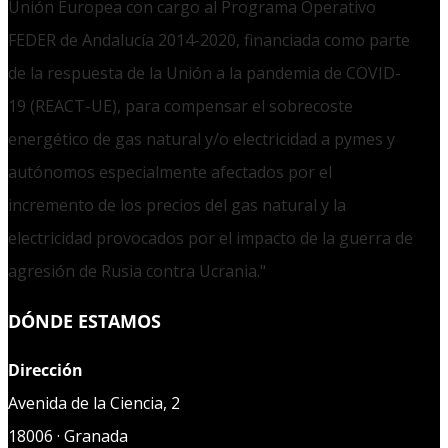
Unión Europea con cargo al Programa Operativo
FEDER de Andalucía 2014-2020, financiada como parte
de la respuesta de la Unión a la pandemia de COVID-
19 (REACT-UE), para compensar el sobrecoste
energético de gas natural y/o electricidad a pymes y
autónomos especialmente afectados por el
incremento de los precios del gas natural y la
electricidad provocados por el impacto de la guerra de
agresión de Rusia contra Ucrania."
DÓNDE ESTAMOS
Dirección
Avenida de la Ciencia, 2
18006 · Granada