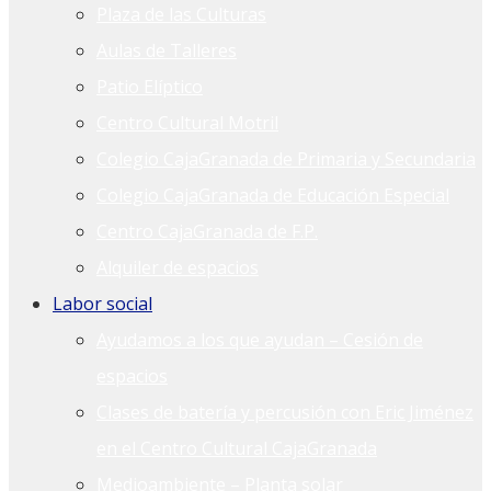
Plaza de las Culturas
Aulas de Talleres
Patio Elíptico
Centro Cultural Motril
Colegio CajaGranada de Primaria y Secundaria
Colegio CajaGranada de Educación Especial
Centro CajaGranada de F.P.
Alquiler de espacios
Labor social
Ayudamos a los que ayudan – Cesión de
espacios
Clases de batería y percusión con Eric Jiménez
en el Centro Cultural CajaGranada
Medioambiente – Planta solar