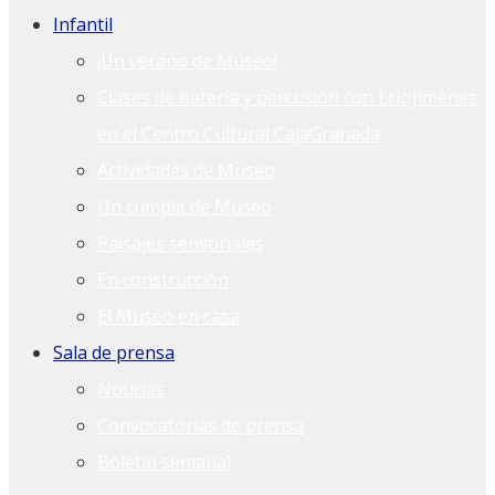
Infantil
¡Un verano de Museo!
Clases de batería y percusión con Eric Jiménez
en el Centro Cultural CajaGranada
Actividades de Museo
Un cumple de Museo
Paisajes sensoriales
En construcción
El Museo en casa
Sala de prensa
Noticias
Convocatorias de prensa
Boletín semanal