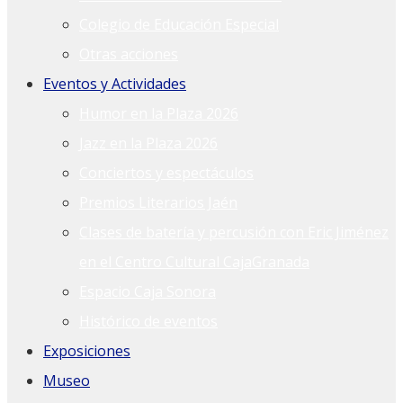
Colegio de Educación Especial
Otras acciones
Eventos y Actividades
Humor en la Plaza 2026
Jazz en la Plaza 2026
Conciertos y espectáculos
Premios Literarios Jaén
Clases de batería y percusión con Eric Jiménez
en el Centro Cultural CajaGranada
Espacio Caja Sonora
Histórico de eventos
Exposiciones
Museo