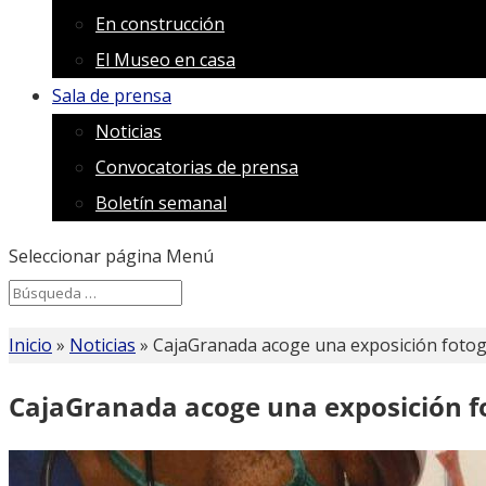
En construcción
El Museo en casa
Sala de prensa
Noticias
Convocatorias de prensa
Boletín semanal
Seleccionar página
Menú
Search
Search
for...
Inicio
»
Noticias
»
CajaGranada acoge una exposición fotogr
CajaGranada acoge una exposición fo