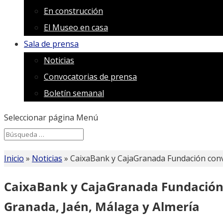
En construcción
El Museo en casa
Sala de prensa
Noticias
Convocatorias de prensa
Boletín semanal
Seleccionar página
Menú
Search
Search
for...
Inicio
»
Noticias
»
CaixaBank y CajaGranada Fundación conv
CaixaBank y CajaGranada Fundación
Granada, Jaén, Málaga y Almería