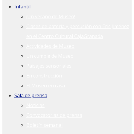
Infantil
¡Un verano de Museo!
Clases de batería y percusión con Eric Jiménez
en el Centro Cultural CajaGranada
Actividades de Museo
Un cumple de Museo
Paisajes sensoriales
En construcción
El Museo en casa
Sala de prensa
Noticias
Convocatorias de prensa
Boletín semanal