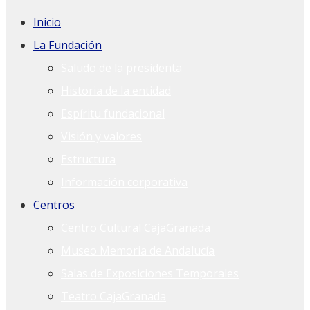
Inicio
La Fundación
Saludo de la presidenta
Historia de la entidad
Espíritu fundacional
Visión y valores
Estructura
Información corporativa
Centros
Centro Cultural CajaGranada
Museo Memoria de Andalucía
Salas de Exposiciones Temporales
Teatro CajaGranada