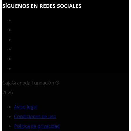
SÍGUENOS EN REDES SOCIALES
Facebook
Twitter
YouTube
Instagram
LinkedIn
RSS
CajaGranada Fundación ®
2026
Aviso legal
Condiciones de uso
Política de privacidad