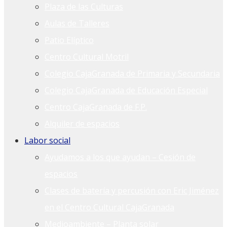
Plaza de las Culturas
Aulas de Talleres
Patio Elíptico
Centro Cultural Motril
Colegio CajaGranada de Primaria y Secundaria
Colegio CajaGranada de Educación Especial
Centro CajaGranada de F.P.
Alquiler de espacios
Labor social
Ayudamos a los que ayudan – Cesión de
espacios
Clases de batería y percusión con Eric Jiménez
en el Centro Cultural CajaGranada
Medioambiente – Planta solar