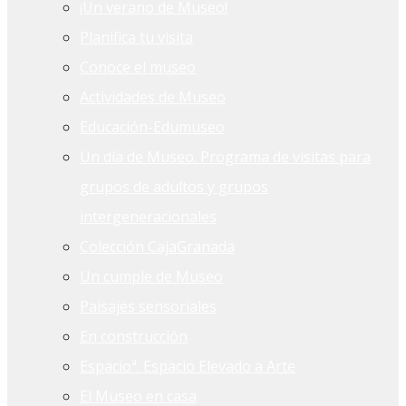
¡Un verano de Museo!
Planifica tu visita
Conoce el museo
Actividades de Museo
Educación-Edumuseo
Un día de Museo. Programa de visitas para
grupos de adultos y grupos
intergeneracionales
Colección CajaGranada
Un cumple de Museo
Paisajes sensoriales
En construcción
Espacioª. Espacio Elevado a Arte
El Museo en casa