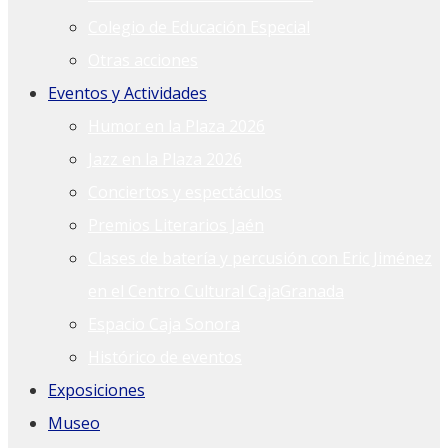
Colegio de Educación Especial
Otras acciones
Eventos y Actividades
Humor en la Plaza 2026
Jazz en la Plaza 2026
Conciertos y espectáculos
Premios Literarios Jaén
Clases de batería y percusión con Eric Jiménez
en el Centro Cultural CajaGranada
Espacio Caja Sonora
Histórico de eventos
Exposiciones
Museo