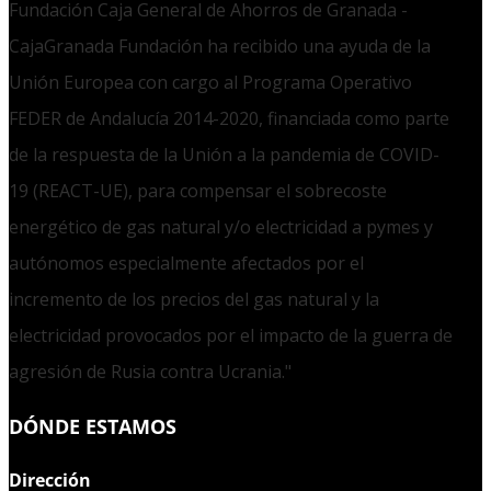
Fundación Caja General de Ahorros de Granada -
CajaGranada Fundación ha recibido una ayuda de la
Unión Europea con cargo al Programa Operativo
FEDER de Andalucía 2014-2020, financiada como parte
de la respuesta de la Unión a la pandemia de COVID-
19 (REACT-UE), para compensar el sobrecoste
energético de gas natural y/o electricidad a pymes y
autónomos especialmente afectados por el
incremento de los precios del gas natural y la
electricidad provocados por el impacto de la guerra de
agresión de Rusia contra Ucrania."
DÓNDE ESTAMOS
Dirección