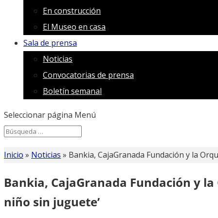
En construcción
El Museo en casa
Sala de prensa
Noticias
Convocatorias de prensa
Boletín semanal
Seleccionar página
Menú
Search
Search
for...
Inicio
»
Noticias
»
Bankia, CajaGranada Fundación y la Orq
Bankia, CajaGranada Fundación y la
niño sin juguete’