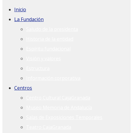
Inicio
La Fundación
Saludo de la presidenta
Historia de la entidad
Espíritu fundacional
Visión y valores
Estructura
Información corporativa
Centros
Centro Cultural CajaGranada
Museo Memoria de Andalucía
Salas de Exposiciones Temporales
Teatro CajaGranada