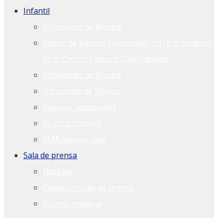
Infantil
¡Un verano de Museo!
Clases de batería y percusión con Eric Jiménez
en el Centro Cultural CajaGranada
Actividades de Museo
Un cumple de Museo
Paisajes sensoriales
En construcción
El Museo en casa
Sala de prensa
Noticias
Convocatorias de prensa
Boletín semanal