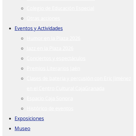
Colegio de Educación Especial
Otras acciones
Eventos y Actividades
Humor en la Plaza 2026
Jazz en la Plaza 2026
Conciertos y espectáculos
Premios Literarios Jaén
Clases de batería y percusión con Eric Jiménez
en el Centro Cultural CajaGranada
Espacio Caja Sonora
Histórico de eventos
Exposiciones
Museo