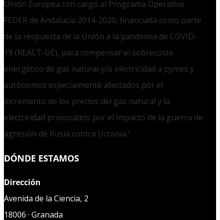
Unión Europea con cargo al Programa Operativo
FEDER de Andalucía 2014-2020, financiada como parte
de la respuesta de la Unión a la pandemia de COVID-
19 (REACT-UE), para compensar el sobrecoste
energético de gas natural y/o electricidad a pymes y
autónomos especialmente afectados por el
incremento de los precios del gas natural y la
electricidad provocados por el impacto de la guerra de
agresión de Rusia contra Ucrania."
DÓNDE ESTAMOS
Dirección
Avenida de la Ciencia, 2
18006 · Granada