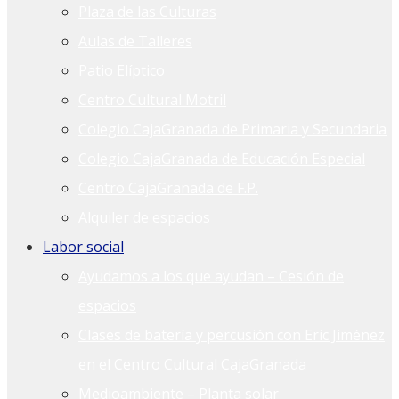
Plaza de las Culturas
Aulas de Talleres
Patio Elíptico
Centro Cultural Motril
Colegio CajaGranada de Primaria y Secundaria
Colegio CajaGranada de Educación Especial
Centro CajaGranada de F.P.
Alquiler de espacios
Labor social
Ayudamos a los que ayudan – Cesión de
espacios
Clases de batería y percusión con Eric Jiménez
en el Centro Cultural CajaGranada
Medioambiente – Planta solar