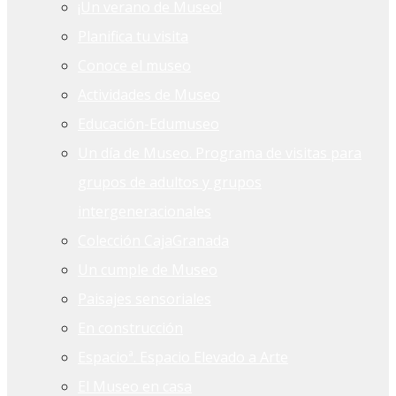
¡Un verano de Museo!
Planifica tu visita
Conoce el museo
Actividades de Museo
Educación-Edumuseo
Un día de Museo. Programa de visitas para
grupos de adultos y grupos
intergeneracionales
Colección CajaGranada
Un cumple de Museo
Paisajes sensoriales
En construcción
Espacioª. Espacio Elevado a Arte
El Museo en casa