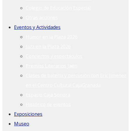
Colegio de Educación Especial
Otras acciones
Eventos y Actividades
Humor en la Plaza 2026
Jazz en la Plaza 2026
Conciertos y espectáculos
Premios Literarios Jaén
Clases de batería y percusión con Eric Jiménez
en el Centro Cultural CajaGranada
Espacio Caja Sonora
Histórico de eventos
Exposiciones
Museo