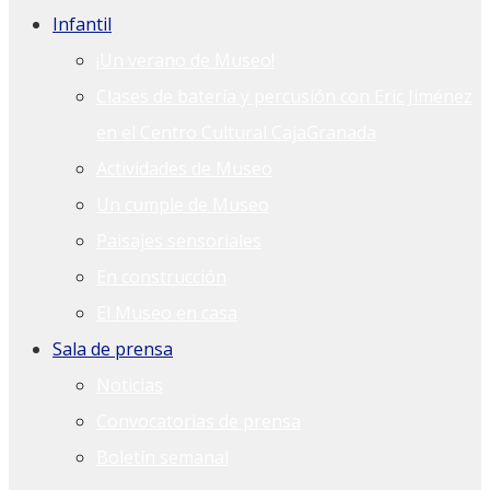
Infantil
¡Un verano de Museo!
Clases de batería y percusión con Eric Jiménez
en el Centro Cultural CajaGranada
Actividades de Museo
Un cumple de Museo
Paisajes sensoriales
En construcción
El Museo en casa
Sala de prensa
Noticias
Convocatorias de prensa
Boletín semanal