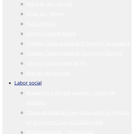
Plaza de las Culturas
Aulas de Talleres
Patio Elíptico
Centro Cultural Motril
Colegio CajaGranada de Primaria y Secundaria
Colegio CajaGranada de Educación Especial
Centro CajaGranada de F.P.
Alquiler de espacios
Labor social
Ayudamos a los que ayudan – Cesión de
espacios
Clases de batería y percusión con Eric Jiménez
en el Centro Cultural CajaGranada
Medioambiente – Planta solar