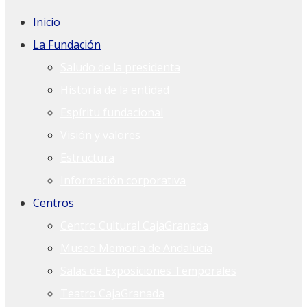
Inicio
La Fundación
Saludo de la presidenta
Historia de la entidad
Espíritu fundacional
Visión y valores
Estructura
Información corporativa
Centros
Centro Cultural CajaGranada
Museo Memoria de Andalucía
Salas de Exposiciones Temporales
Teatro CajaGranada