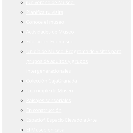
¡Un verano de Museo!
Planifica tu visita
Conoce el museo
Actividades de Museo
Educación-Edumuseo
Un día de Museo. Programa de visitas para
grupos de adultos y grupos
intergeneracionales
Colección CajaGranada
Un cumple de Museo
Paisajes sensoriales
En construcción
Espacioª. Espacio Elevado a Arte
El Museo en casa