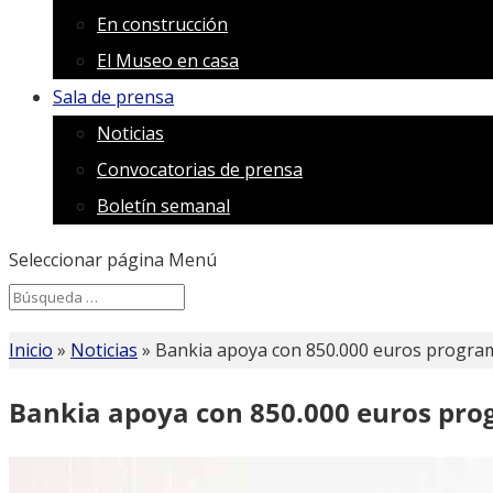
En construcción
El Museo en casa
Sala de prensa
Noticias
Convocatorias de prensa
Boletín semanal
Seleccionar página
Menú
Search
Search
for...
Inicio
»
Noticias
»
Bankia apoya con 850.000 euros program
Bankia apoya con 850.000 euros pro