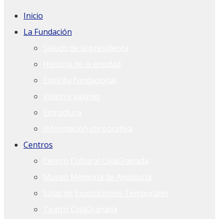
Inicio
La Fundación
Saludo de la presidenta
Historia de la entidad
Espíritu fundacional
Visión y valores
Estructura
Información corporativa
Centros
Centro Cultural CajaGranada
Museo Memoria de Andalucía
Salas de Exposiciones Temporales
Teatro CajaGranada