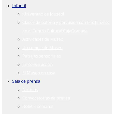
Infantil
¡Un verano de Museo!
Clases de batería y percusión con Eric Jiménez
en el Centro Cultural CajaGranada
Actividades de Museo
Un cumple de Museo
Paisajes sensoriales
En construcción
El Museo en casa
Sala de prensa
Noticias
Convocatorias de prensa
Boletín semanal