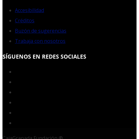
Accesibilidad
Créditos
Buzón de sugerencias
Trabaja con nosotros
SÍGUENOS EN REDES SOCIALES
Facebook
Twitter
YouTube
Instagram
LinkedIn
RSS
CajaGranada Fundación ®