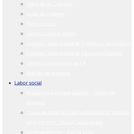
Plaza de las Culturas
Aulas de Talleres
Patio Elíptico
Centro Cultural Motril
Colegio CajaGranada de Primaria y Secundaria
Colegio CajaGranada de Educación Especial
Centro CajaGranada de F.P.
Alquiler de espacios
Labor social
Ayudamos a los que ayudan – Cesión de
espacios
Clases de batería y percusión con Eric Jiménez
en el Centro Cultural CajaGranada
Medioambiente – Planta solar