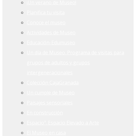
¡Un verano de Museo!
Planifica tu visita
Conoce el museo
Actividades de Museo
Educación-Edumuseo
Un día de Museo. Programa de visitas para
grupos de adultos y grupos
intergeneracionales
Colección CajaGranada
Un cumple de Museo
Paisajes sensoriales
En construcción
Espacioª. Espacio Elevado a Arte
El Museo en casa