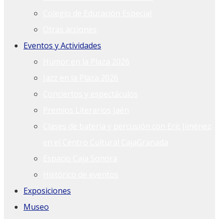
Colegio de Educación Especial
Otras acciones
Eventos y Actividades
Humor en la Plaza 2026
Jazz en la Plaza 2026
Conciertos y espectáculos
Premios Literarios Jaén
Clases de batería y percusión con Eric Jiménez
en el Centro Cultural CajaGranada
Espacio Caja Sonora
Histórico de eventos
Exposiciones
Museo