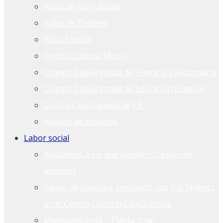
Plaza de las Culturas
Aulas de Talleres
Patio Elíptico
Centro Cultural Motril
Colegio CajaGranada de Primaria y Secundaria
Colegio CajaGranada de Educación Especial
Centro CajaGranada de F.P.
Alquiler de espacios
Labor social
Ayudamos a los que ayudan – Cesión de
espacios
Clases de batería y percusión con Eric Jiménez
en el Centro Cultural CajaGranada
Medioambiente – Planta solar