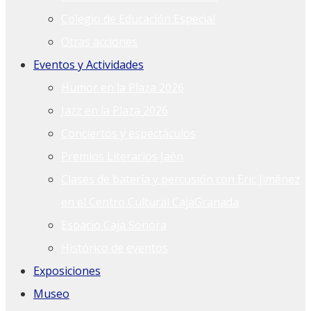
Colegio de Educación Especial
Otras acciones
Eventos y Actividades
Humor en la Plaza 2026
Jazz en la Plaza 2026
Conciertos y espectáculos
Premios Literarios Jaén
Clases de batería y percusión con Eric Jiménez
en el Centro Cultural CajaGranada
Espacio Caja Sonora
Histórico de eventos
Exposiciones
Museo