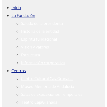
Inicio
La Fundación
Saludo de la presidenta
Historia de la entidad
Espíritu fundacional
Visión y valores
Estructura
Información corporativa
Centros
Centro Cultural CajaGranada
Museo Memoria de Andalucía
Salas de Exposiciones Temporales
Teatro CajaGranada