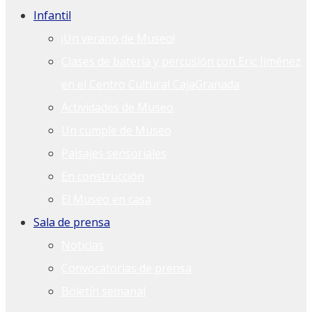
Infantil
¡Un verano de Museo!
Clases de batería y percusión con Eric Jiménez
en el Centro Cultural CajaGranada
Actividades de Museo
Un cumple de Museo
Paisajes sensoriales
En construcción
El Museo en casa
Sala de prensa
Noticias
Convocatorias de prensa
Boletín semanal