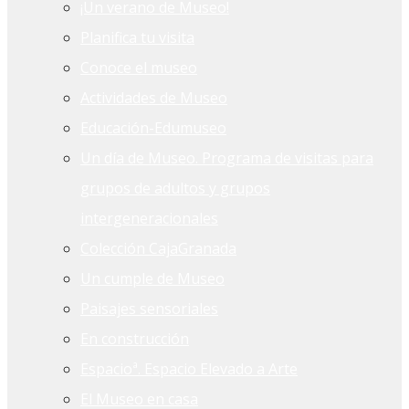
¡Un verano de Museo!
Planifica tu visita
Conoce el museo
Actividades de Museo
Educación-Edumuseo
Un día de Museo. Programa de visitas para
grupos de adultos y grupos
intergeneracionales
Colección CajaGranada
Un cumple de Museo
Paisajes sensoriales
En construcción
Espacioª. Espacio Elevado a Arte
El Museo en casa