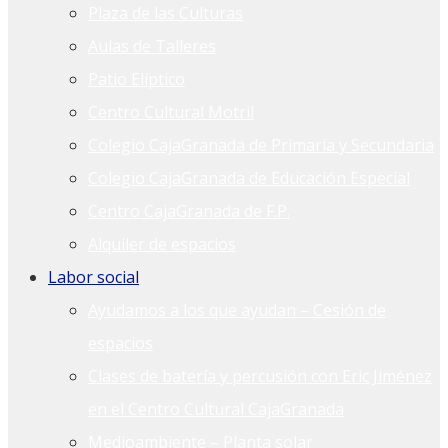
Plaza de las Culturas
Aulas de Talleres
Patio Elíptico
Centro Cultural Motril
Colegio CajaGranada de Primaria y Secundaria
Colegio CajaGranada de Educación Especial
Centro CajaGranada de F.P.
Alquiler de espacios
Labor social
Ayudamos a los que ayudan – Cesión de
espacios
Clases de batería y percusión con Eric Jiménez
en el Centro Cultural CajaGranada
Medioambiente – Planta solar