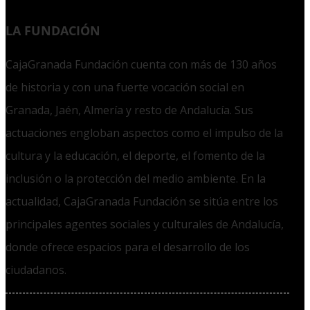
LA FUNDACIÓN
CajaGranada Fundación cuenta con más de 130 años
de historia y con una fuerte vocación social en
Granada, Jaén, Almería y resto de Andalucía. Sus
actuaciones engloban aspectos como el impulso de la
cultura y la educación, el deporte, el fomento de la
inclusión o la protección del medio ambiente. En la
actualidad, CajaGranada Fundación se sitúa entre los
principales agentes sociales y culturales de Andalucía,
donde ofrece espacios para el desarrollo de los
ciudadanos.