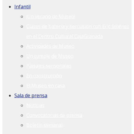
Infantil
¡Un verano de Museo!
Clases de batería y percusión con Eric Jiménez
en el Centro Cultural CajaGranada
Actividades de Museo
Un cumple de Museo
Paisajes sensoriales
En construcción
El Museo en casa
Sala de prensa
Noticias
Convocatorias de prensa
Boletín semanal