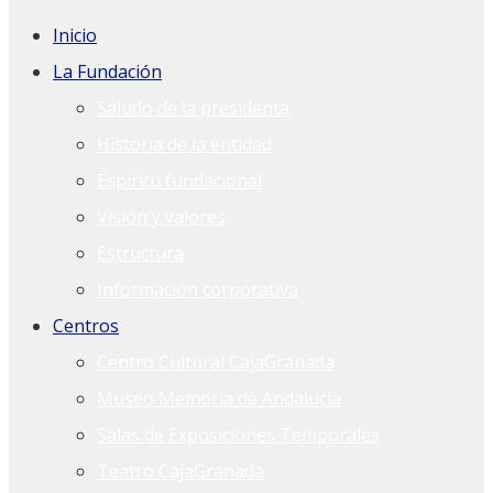
Inicio
La Fundación
Saludo de la presidenta
Historia de la entidad
Espíritu fundacional
Visión y valores
Estructura
Información corporativa
Centros
Centro Cultural CajaGranada
Museo Memoria de Andalucía
Salas de Exposiciones Temporales
Teatro CajaGranada