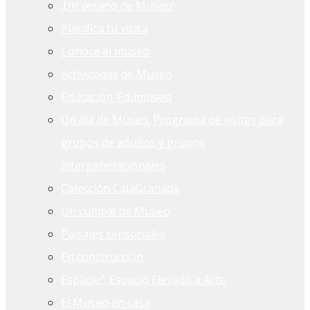
¡Un verano de Museo!
Planifica tu visita
Conoce el museo
Actividades de Museo
Educación-Edumuseo
Un día de Museo. Programa de visitas para
grupos de adultos y grupos
intergeneracionales
Colección CajaGranada
Un cumple de Museo
Paisajes sensoriales
En construcción
Espacioª. Espacio Elevado a Arte
El Museo en casa