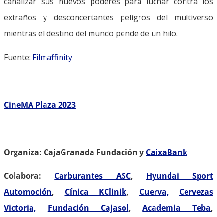
canalizar sus nuevos poderes para luchar contra los
extraños y desconcertantes peligros del multiverso
mientras el destino del mundo pende de un hilo.
Fuente:
Filmaffinity
CineMA Plaza 2023
Organiza: CajaGranada Fundación y
CaixaBank
Colabora:
Carburantes ASC
,
Hyundai Sport
Automoción
,
Cínica KClinik
,
Cuerva,
Cervezas
Victoria,
Fundación Cajasol
,
Academia Teba
,