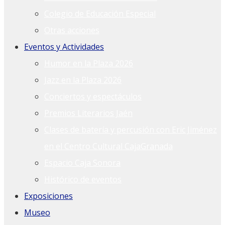
Colegio de Educación Especial
Otras acciones
Eventos y Actividades
Humor en la Plaza 2026
Jazz en la Plaza 2026
Conciertos y espectáculos
Premios Literarios Jaén
Clases de batería y percusión con Eric Jiménez
en el Centro Cultural CajaGranada
Espacio Caja Sonora
Histórico de eventos
Exposiciones
Museo