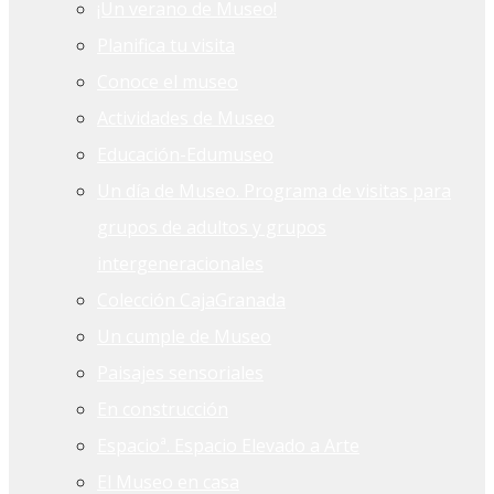
¡Un verano de Museo!
Planifica tu visita
Conoce el museo
Actividades de Museo
Educación-Edumuseo
Un día de Museo. Programa de visitas para
grupos de adultos y grupos
intergeneracionales
Colección CajaGranada
Un cumple de Museo
Paisajes sensoriales
En construcción
Espacioª. Espacio Elevado a Arte
El Museo en casa