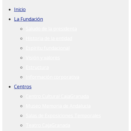
Inicio
La Fundación
Saludo de la presidenta
Historia de la entidad
Espíritu fundacional
Visión y valores
Estructura
Información corporativa
Centros
Centro Cultural CajaGranada
Museo Memoria de Andalucía
Salas de Exposiciones Temporales
Teatro CajaGranada