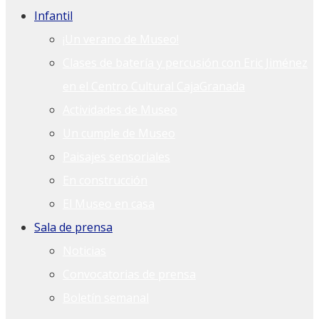
Infantil
¡Un verano de Museo!
Clases de batería y percusión con Eric Jiménez
en el Centro Cultural CajaGranada
Actividades de Museo
Un cumple de Museo
Paisajes sensoriales
En construcción
El Museo en casa
Sala de prensa
Noticias
Convocatorias de prensa
Boletín semanal