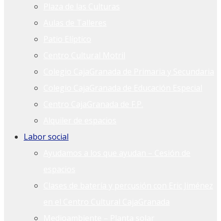
Plaza de las Culturas
Aulas de Talleres
Patio Elíptico
Centro Cultural Motril
Colegio CajaGranada de Primaria y Secundaria
Colegio CajaGranada de Educación Especial
Centro CajaGranada de F.P.
Alquiler de espacios
Labor social
Ayudamos a los que ayudan – Cesión de
espacios
Clases de batería y percusión con Eric Jiménez
en el Centro Cultural CajaGranada
Medioambiente – Planta solar