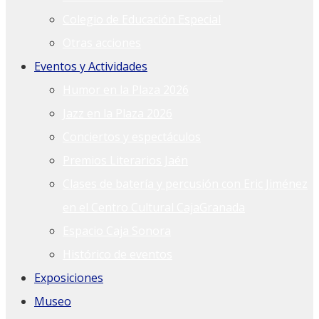
Colegio de Educación Especial
Otras acciones
Eventos y Actividades
Humor en la Plaza 2026
Jazz en la Plaza 2026
Conciertos y espectáculos
Premios Literarios Jaén
Clases de batería y percusión con Eric Jiménez
en el Centro Cultural CajaGranada
Espacio Caja Sonora
Histórico de eventos
Exposiciones
Museo