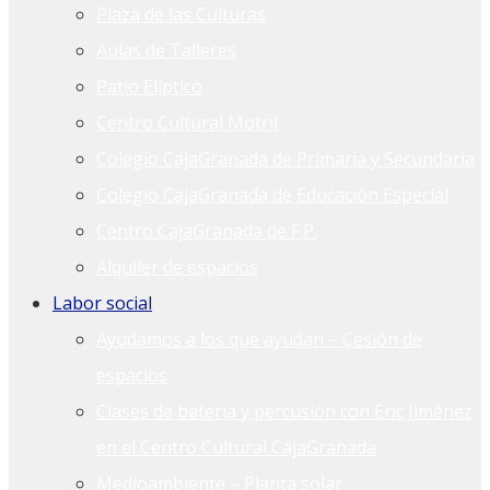
Plaza de las Culturas
Aulas de Talleres
Patio Elíptico
Centro Cultural Motril
Colegio CajaGranada de Primaria y Secundaria
Colegio CajaGranada de Educación Especial
Centro CajaGranada de F.P.
Alquiler de espacios
Labor social
Ayudamos a los que ayudan – Cesión de
espacios
Clases de batería y percusión con Eric Jiménez
en el Centro Cultural CajaGranada
Medioambiente – Planta solar