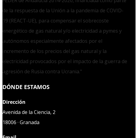
FEDER de Andalucía 2014-2020, financiada como parte
de la respuesta de la Unión a la pandemia de COVID-
19 (REACT-UE), para compensar el sobrecoste
energético de gas natural y/o electricidad a pymes y
autónomos especialmente afectados por el
incremento de los precios del gas natural y la
electricidad provocados por el impacto de la guerra de
agresión de Rusia contra Ucrania."
DÓNDE ESTAMOS
Dirección
Avenida de la Ciencia, 2
18006 · Granada
Email