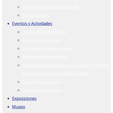
Colegio de Educación Especial
Otras acciones
Eventos y Actividades
Humor en la Plaza 2026
Jazz en la Plaza 2026
Conciertos y espectáculos
Premios Literarios Jaén
Clases de batería y percusión con Eric Jiménez
en el Centro Cultural CajaGranada
Espacio Caja Sonora
Histórico de eventos
Exposiciones
Museo