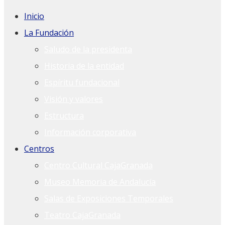
Inicio
La Fundación
Saludo de la presidenta
Historia de la entidad
Espíritu fundacional
Visión y valores
Estructura
Información corporativa
Centros
Centro Cultural CajaGranada
Museo Memoria de Andalucía
Salas de Exposiciones Temporales
Teatro CajaGranada