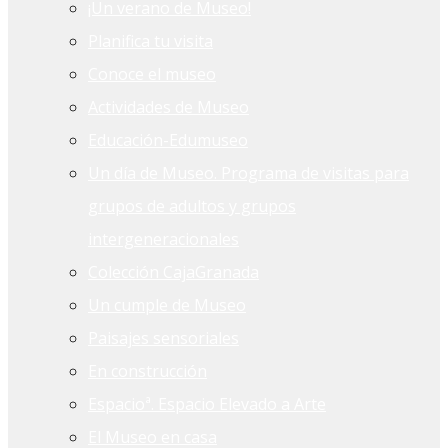
¡Un verano de Museo!
Planifica tu visita
Conoce el museo
Actividades de Museo
Educación-Edumuseo
Un día de Museo. Programa de visitas para
grupos de adultos y grupos
intergeneracionales
Colección CajaGranada
Un cumple de Museo
Paisajes sensoriales
En construcción
Espacioª. Espacio Elevado a Arte
El Museo en casa