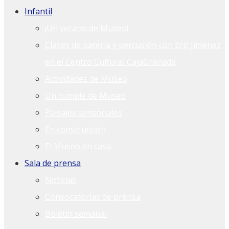
Infantil
¡Un verano de Museo!
Clases de batería y percusión con Eric Jiménez
en el Centro Cultural CajaGranada
Actividades de Museo
Un cumple de Museo
Paisajes sensoriales
En construcción
El Museo en casa
Sala de prensa
Noticias
Convocatorias de prensa
Boletín semanal