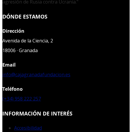
agresión de Rusia contra Ucrania."
DÓNDE ESTAMOS
Dirección
Avenida de la Ciencia, 2
18006 · Granada
Email
info@cajagranadafundacion.es
Teléfono
(+34) 958 222 257
INFORMACIÓN DE INTERÉS
Accesibilidad