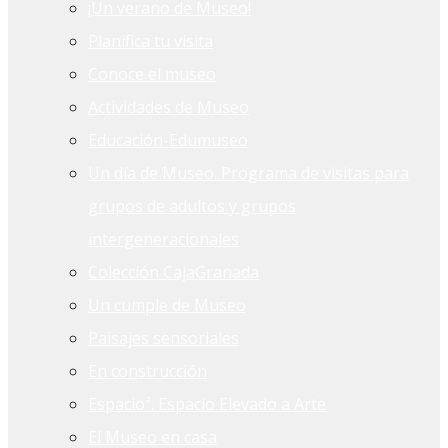
¡Un verano de Museo!
Planifica tu visita
Conoce el museo
Actividades de Museo
Educación-Edumuseo
Un día de Museo. Programa de visitas para
grupos de adultos y grupos
intergeneracionales
Colección CajaGranada
Un cumple de Museo
Paisajes sensoriales
En construcción
Espacioª. Espacio Elevado a Arte
El Museo en casa