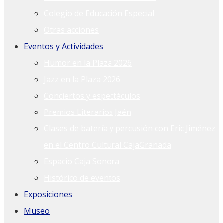
Colegio de Educación Especial
Otras acciones
Eventos y Actividades
Humor en la Plaza 2026
Jazz en la Plaza 2026
Conciertos y espectáculos
Premios Literarios Jaén
Clases de batería y percusión con Eric Jiménez
en el Centro Cultural CajaGranada
Espacio Caja Sonora
Histórico de eventos
Exposiciones
Museo