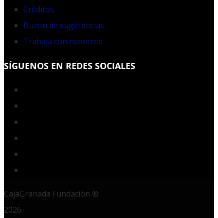
Créditos
Buzón de sugerencias
Trabaja con nosotros
SÍGUENOS EN REDES SOCIALES
Facebook
Twitter
YouTube
Instagram
LinkedIn
RSS
CajaGranada Fundación ®
2026