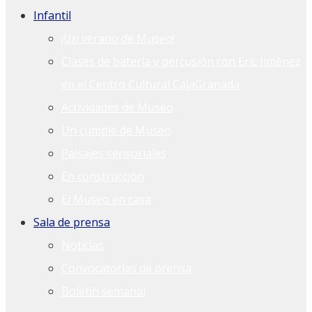
Infantil
¡Un verano de Museo!
Clases de batería y percusión con Eric Jiménez
en el Centro Cultural CajaGranada
Actividades de Museo
Un cumple de Museo
Paisajes sensoriales
En construcción
El Museo en casa
Sala de prensa
Noticias
Convocatorias de prensa
Boletín semanal