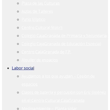
Plaza de las Culturas
Aulas de Talleres
Patio Elíptico
Centro Cultural Motril
Colegio CajaGranada de Primaria y Secundaria
Colegio CajaGranada de Educación Especial
Centro CajaGranada de F.P.
Alquiler de espacios
Labor social
Ayudamos a los que ayudan – Cesión de
espacios
Clases de batería y percusión con Eric Jiménez
en el Centro Cultural CajaGranada
Medioambiente – Planta solar