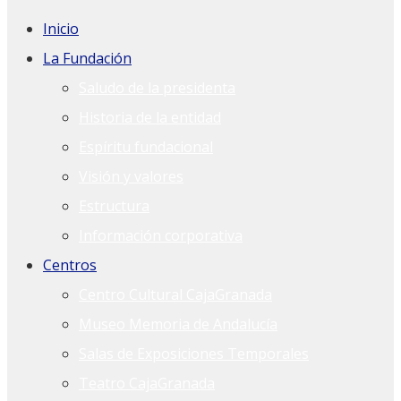
Inicio
La Fundación
Saludo de la presidenta
Historia de la entidad
Espíritu fundacional
Visión y valores
Estructura
Información corporativa
Centros
Centro Cultural CajaGranada
Museo Memoria de Andalucía
Salas de Exposiciones Temporales
Teatro CajaGranada