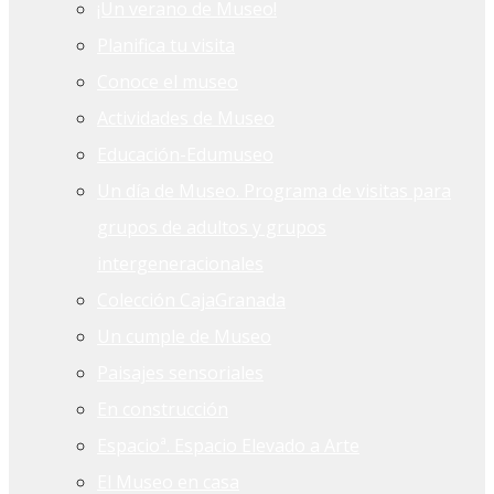
¡Un verano de Museo!
Planifica tu visita
Conoce el museo
Actividades de Museo
Educación-Edumuseo
Un día de Museo. Programa de visitas para
grupos de adultos y grupos
intergeneracionales
Colección CajaGranada
Un cumple de Museo
Paisajes sensoriales
En construcción
Espacioª. Espacio Elevado a Arte
El Museo en casa