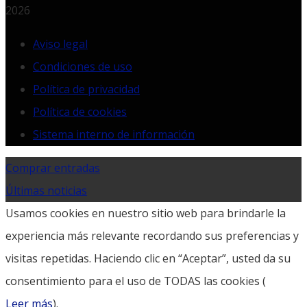
2026
Aviso legal
Condiciones de uso
Política de privacidad
Política de cookies
Sistema interno de información
Comprar entradas
Últimas noticias
Usamos cookies en nuestro sitio web para brindarle la
experiencia más relevante recordando sus preferencias y
visitas repetidas. Haciendo clic en “Aceptar”, usted da su
consentimiento para el uso de TODAS las cookies (
Leer más
).