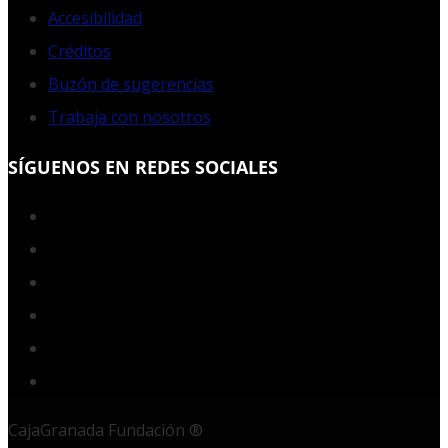
Accesibilidad
Créditos
Buzón de sugerencias
Trabaja con nosotros
SÍGUENOS EN REDES SOCIALES
Facebook
Twitter
YouTube
Instagram
LinkedIn
RSS
CajaGranada Fundación ®