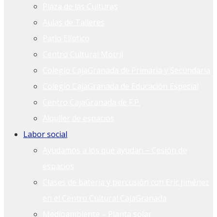
Plaza de las Culturas
Aulas de Talleres
Patio Elíptico
Centro Cultural Motril
Colegio CajaGranada de Primaria y Secundaria
Colegio CajaGranada de Educación Especial
Centro CajaGranada de F.P.
Alquiler de espacios
Labor social
Ayudamos a los que ayudan – Cesión de
espacios
Clases de batería y percusión con Eric Jiménez
en el Centro Cultural CajaGranada
Medioambiente – Planta solar