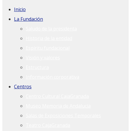
Inicio
La Fundación
Saludo de la presidenta
Historia de la entidad
Espíritu fundacional
Visión y valores
Estructura
Información corporativa
Centros
Centro Cultural CajaGranada
Museo Memoria de Andalucía
Salas de Exposiciones Temporales
Teatro CajaGranada