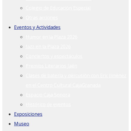
Colegio de Educación Especial
Otras acciones
Eventos y Actividades
Humor en la Plaza 2026
Jazz en la Plaza 2026
Conciertos y espectáculos
Premios Literarios Jaén
Clases de batería y percusión con Eric Jiménez
en el Centro Cultural CajaGranada
Espacio Caja Sonora
Histórico de eventos
Exposiciones
Museo