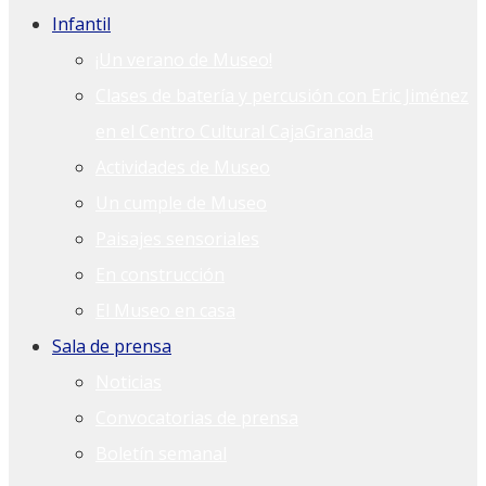
Infantil
¡Un verano de Museo!
Clases de batería y percusión con Eric Jiménez
en el Centro Cultural CajaGranada
Actividades de Museo
Un cumple de Museo
Paisajes sensoriales
En construcción
El Museo en casa
Sala de prensa
Noticias
Convocatorias de prensa
Boletín semanal