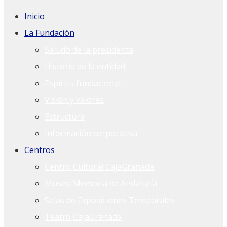
Inicio
La Fundación
Saludo de la presidenta
Historia de la entidad
Espíritu fundacional
Visión y valores
Estructura
Información corporativa
Centros
Centro Cultural CajaGranada
Museo Memoria de Andalucía
Salas de Exposiciones Temporales
Teatro CajaGranada