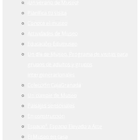
¡Un verano de Museo!
Planifica tu visita
Conoce el museo
Actividades de Museo
Educación-Edumuseo
Un día de Museo. Programa de visitas para
grupos de adultos y grupos
intergeneracionales
Colección CajaGranada
Un cumple de Museo
Paisajes sensoriales
En construcción
Espacioª. Espacio Elevado a Arte
El Museo en casa