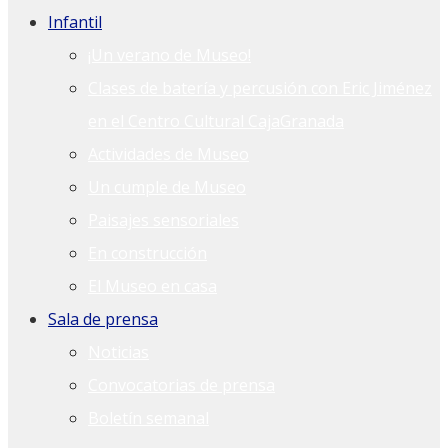
Infantil
¡Un verano de Museo!
Clases de batería y percusión con Eric Jiménez
en el Centro Cultural CajaGranada
Actividades de Museo
Un cumple de Museo
Paisajes sensoriales
En construcción
El Museo en casa
Sala de prensa
Noticias
Convocatorias de prensa
Boletín semanal