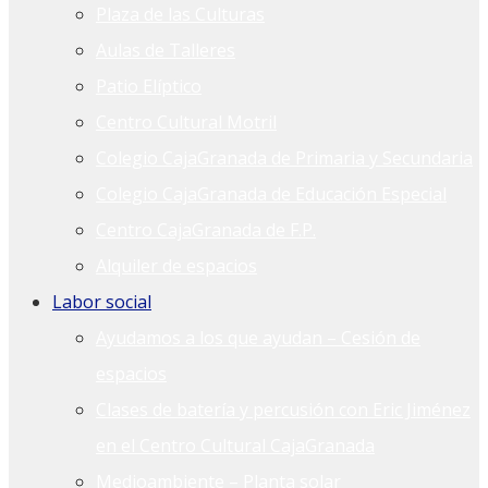
Plaza de las Culturas
Aulas de Talleres
Patio Elíptico
Centro Cultural Motril
Colegio CajaGranada de Primaria y Secundaria
Colegio CajaGranada de Educación Especial
Centro CajaGranada de F.P.
Alquiler de espacios
Labor social
Ayudamos a los que ayudan – Cesión de
espacios
Clases de batería y percusión con Eric Jiménez
en el Centro Cultural CajaGranada
Medioambiente – Planta solar