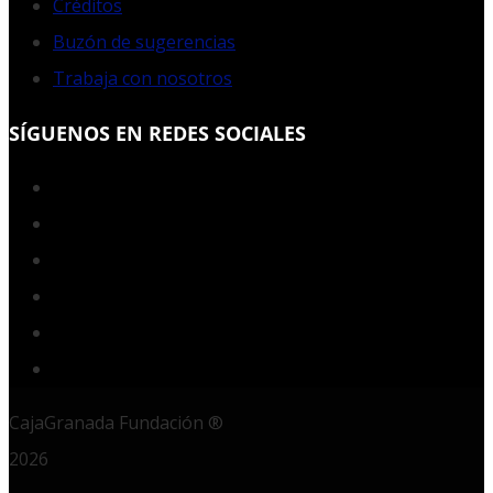
Créditos
Buzón de sugerencias
Trabaja con nosotros
SÍGUENOS EN REDES SOCIALES
Facebook
Twitter
YouTube
Instagram
LinkedIn
RSS
CajaGranada Fundación ®
2026