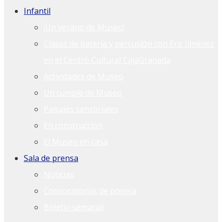
Infantil
¡Un verano de Museo!
Clases de batería y percusión con Eric Jiménez
en el Centro Cultural CajaGranada
Actividades de Museo
Un cumple de Museo
Paisajes sensoriales
En construcción
El Museo en casa
Sala de prensa
Noticias
Convocatorias de prensa
Boletín semanal