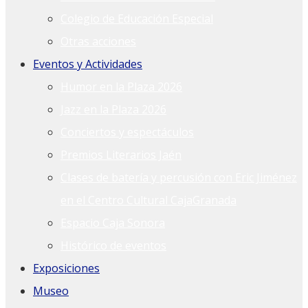
Colegio de Educación Especial
Otras acciones
Eventos y Actividades
Humor en la Plaza 2026
Jazz en la Plaza 2026
Conciertos y espectáculos
Premios Literarios Jaén
Clases de batería y percusión con Eric Jiménez
en el Centro Cultural CajaGranada
Espacio Caja Sonora
Histórico de eventos
Exposiciones
Museo