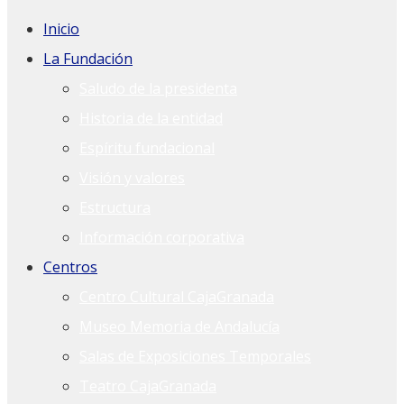
Inicio
La Fundación
Saludo de la presidenta
Historia de la entidad
Espíritu fundacional
Visión y valores
Estructura
Información corporativa
Centros
Centro Cultural CajaGranada
Museo Memoria de Andalucía
Salas de Exposiciones Temporales
Teatro CajaGranada