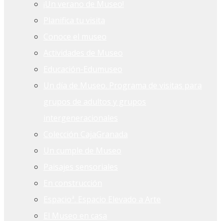
¡Un verano de Museo!
Planifica tu visita
Conoce el museo
Actividades de Museo
Educación-Edumuseo
Un día de Museo. Programa de visitas para
grupos de adultos y grupos
intergeneracionales
Colección CajaGranada
Un cumple de Museo
Paisajes sensoriales
En construcción
Espacioª. Espacio Elevado a Arte
El Museo en casa