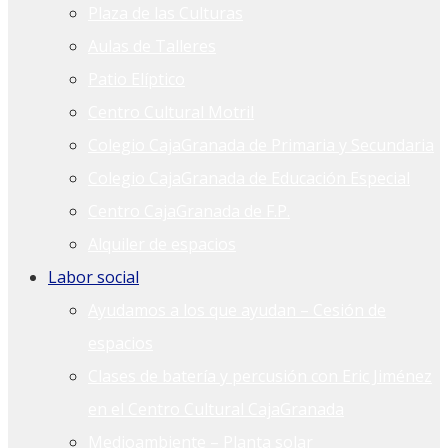
Plaza de las Culturas
Aulas de Talleres
Patio Elíptico
Centro Cultural Motril
Colegio CajaGranada de Primaria y Secundaria
Colegio CajaGranada de Educación Especial
Centro CajaGranada de F.P.
Alquiler de espacios
Labor social
Ayudamos a los que ayudan – Cesión de
espacios
Clases de batería y percusión con Eric Jiménez
en el Centro Cultural CajaGranada
Medioambiente – Planta solar