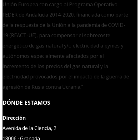
Unión Europea con cargo al Programa Operativo
FEDER de Andalucía 2014-2020, financiada como parte
de la respuesta de la Unión a la pandemia de COVID-
19 (REACT-UE), para compensar el sobrecoste
energético de gas natural y/o electricidad a pymes y
autónomos especialmente afectados por el
incremento de los precios del gas natural y la
electricidad provocados por el impacto de la guerra de
agresión de Rusia contra Ucrania."
DÓNDE ESTAMOS
Dirección
Avenida de la Ciencia, 2
18006 · Granada