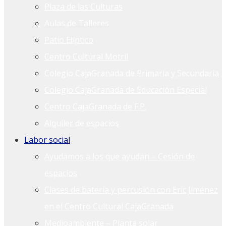
Plaza de las Culturas
Aulas de Talleres
Patio Elíptico
Centro Cultural Motril
Colegio CajaGranada de Primaria y Secundaria
Colegio CajaGranada de Educación Especial
Centro CajaGranada de F.P.
Alquiler de espacios
Labor social
Ayudamos a los que ayudan – Cesión de
espacios
Clases de batería y percusión con Eric Jiménez
en el Centro Cultural CajaGranada
Medioambiente – Planta solar