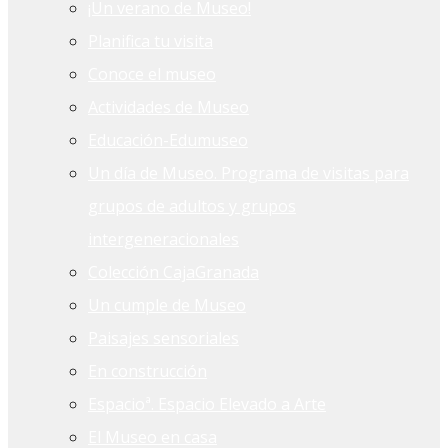
¡Un verano de Museo!
Planifica tu visita
Conoce el museo
Actividades de Museo
Educación-Edumuseo
Un día de Museo. Programa de visitas para
grupos de adultos y grupos
intergeneracionales
Colección CajaGranada
Un cumple de Museo
Paisajes sensoriales
En construcción
Espacioª. Espacio Elevado a Arte
El Museo en casa