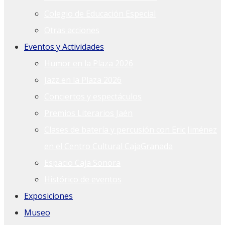
Colegio de Educación Especial
Otras acciones
Eventos y Actividades
Humor en la Plaza 2026
Jazz en la Plaza 2026
Conciertos y espectáculos
Premios Literarios Jaén
Clases de batería y percusión con Eric Jiménez
en el Centro Cultural CajaGranada
Espacio Caja Sonora
Histórico de eventos
Exposiciones
Museo