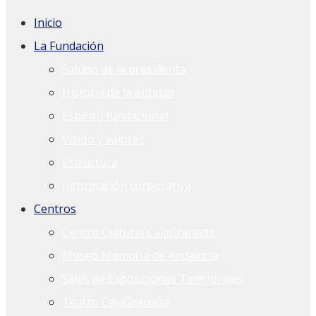
Inicio
La Fundación
Saludo de la presidenta
Historia de la entidad
Espíritu fundacional
Visión y valores
Estructura
Información corporativa
Centros
Centro Cultural CajaGranada
Museo Memoria de Andalucía
Salas de Exposiciones Temporales
Teatro CajaGranada