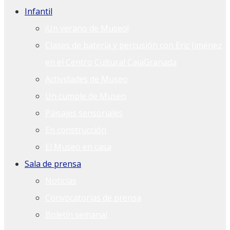
Infantil
¡Un verano de Museo!
Clases de batería y percusión con Eric Jiménez
en el Centro Cultural CajaGranada
Actividades de Museo
Un cumple de Museo
Paisajes sensoriales
En construcción
El Museo en casa
Sala de prensa
Noticias
Convocatorias de prensa
Boletín semanal